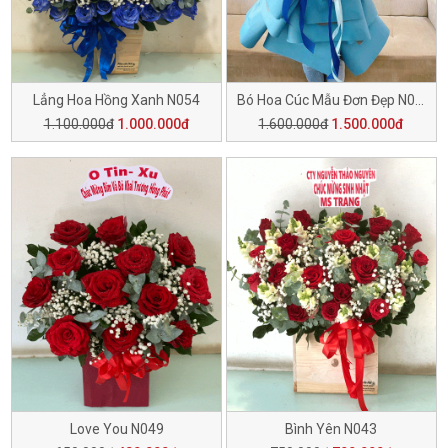
Lẳng Hoa Hồng Xanh N054
Bó Hoa Cúc Mẫu Đơn Đẹp N051
1.100.000đ
1.000.000đ
1.600.000đ
1.500.000đ
Love You N049
Bình Yên N043