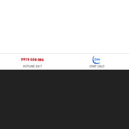
0919 038 086
HOTLINE 24/7
CHAT ZALO
877 ÂU CƠ, P TÂN SƠN NHÌ , Q TÂN PHÚ , HỒ CHÍ MINH, VIỆT