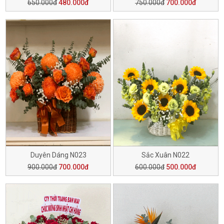
650.000đ
480.000đ
750.000đ
700.000đ
Duyên Dáng N023
Sắc Xuân N022
900.000đ
700.000đ
600.000đ
500.000đ