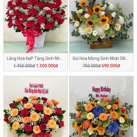
Lẳng Hoa ĐẹP Tặng Sinh Nhật SN062
Giỏ Hoa Mừng Sinh Nhật SN061
1.450.000đ
1.300.000đ
750.000đ
690.000đ