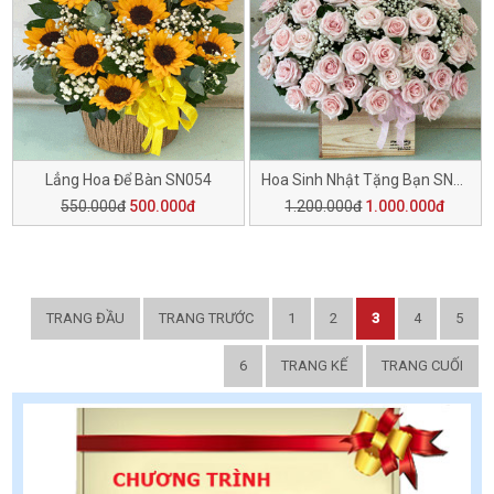
Lẳng Hoa Để Bàn SN054
Hoa Sinh Nhật Tặng Bạn SN053
550.000đ
500.000đ
1.200.000đ
1.000.000đ
TRANG ĐẦU
TRANG TRƯỚC
1
2
3
4
5
6
TRANG KẾ
TRANG CUỐI