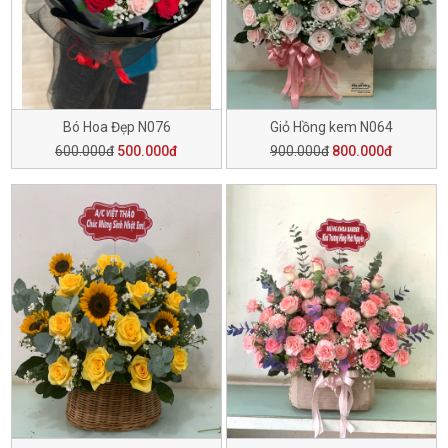
Bó Hoa Đẹp N076
Giỏ Hồng kem N064
600.000đ
500.000đ
900.000đ
800.000đ