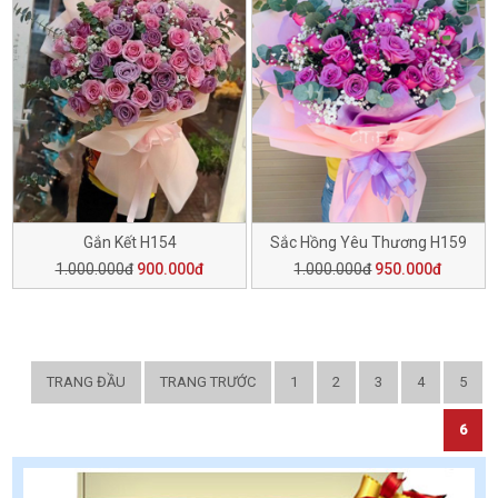
Gắn Kết H154
Sắc Hồng Yêu Thương H159
1.000.000đ
900.000đ
1.000.000đ
950.000đ
TRANG ĐẦU
TRANG TRƯỚC
1
2
3
4
5
6