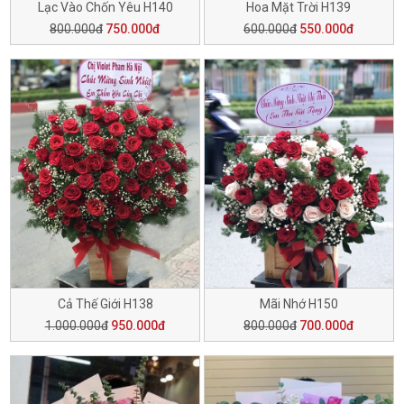
Lạc Vào Chốn Yêu H140
Hoa Mặt Trời H139
800.000đ
750.000đ
600.000đ
550.000đ
Cả Thế Giới H138
Mãi Nhớ H150
1.000.000đ
950.000đ
800.000đ
700.000đ