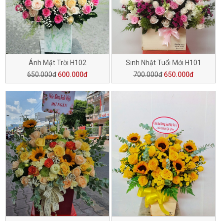
Ánh Mặt Trời H102
Sinh Nhật Tuổi Mới H101
650.000đ
600.000đ
700.000đ
650.000đ