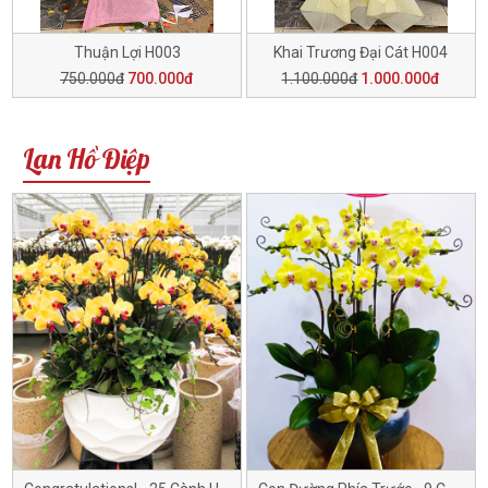
Thuận Lợi H003
Khai Trương Đại Cát H004
750.000đ
700.000đ
1.100.000đ
1.000.000đ
Lan Hồ Điệp