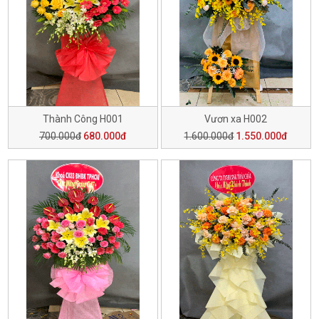
Thành Công H001
Vươn xa H002
700.000đ
680.000đ
1.600.000đ
1.550.000đ