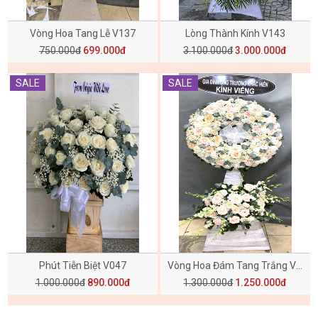
Vòng Hoa Tang Lễ V137
Lòng Thành Kính V143
750.000đ
699.000đ
3.100.000đ
3.000.000đ
SALE
SALE
Phút Tiễn Biệt V047
Vòng Hoa Đám Tang Trắng V046
1.000.000đ
890.000đ
1.300.000đ
1.250.000đ