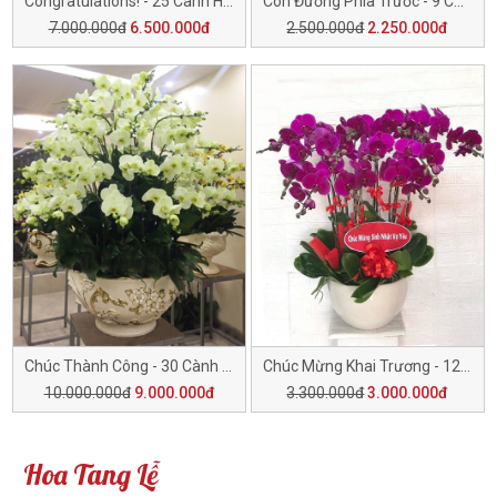
Congratulations! - 25 Cành H620
Con Đường Phía Trước - 9 Cành H619
7.000.000đ
6.500.000đ
2.500.000đ
2.250.000đ
Chúc Thành Công - 30 Cành H618
Chúc Mừng Khai Trương - 12 Cành H617
10.000.000đ
9.000.000đ
3.300.000đ
3.000.000đ
Hoa Tang Lễ