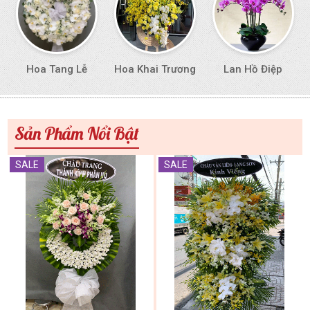
Hoa Tang Lễ
Hoa Khai Trương
Lan Hồ Điệp
Sản Phẩm Nổi Bật
SALE
SALE