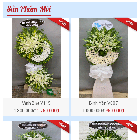
Sản Phẩm Mới
Vĩnh Biệt V115
Bình Yên V087
1.300.000đ
1.250.000đ
1.000.000đ
950.000đ