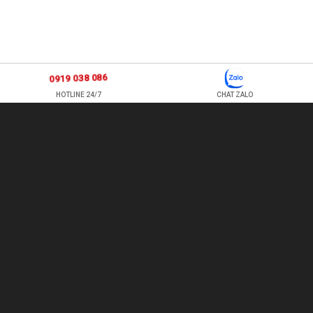
0919 038 086
HOTLINE 24/7
CHAT ZALO
877 ÂU CƠ, P TÂN SƠN NHÌ , Q TÂN PHÚ , HỒ CHÍ MINH, VIỆT
NAM
TEL: 0978500124 - HOTLINE: 0919 038 086
EMAIL:
HOACUATROI.COM@GMAIL.COM
- WEBSITE:
HOACUATROI.COM