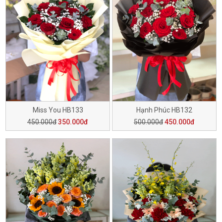
Miss You HB133
Hạnh Phúc HB132
450.000đ
350.000đ
500.000đ
450.000đ