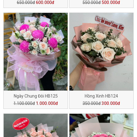
650.000đ
600.000đ
550.000đ
500.000đ
Ngày Chung Đôi HB125
Hồng Xinh HB124
1.100.000đ
1.000.000đ
350.000đ
300.000đ