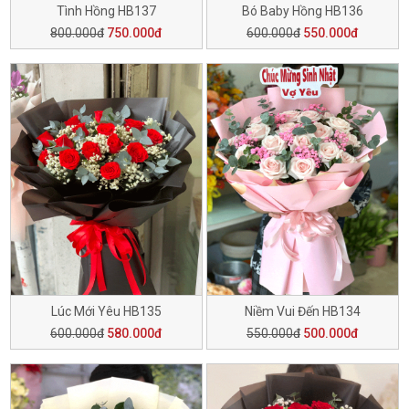
Tình Hồng HB137
Bó Baby Hồng HB136
800.000đ
750.000đ
600.000đ
550.000đ
Lúc Mới Yêu HB135
Niềm Vui Đến HB134
600.000đ
580.000đ
550.000đ
500.000đ