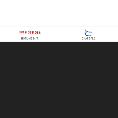
0919 038 086
HOTLINE 24/7
CHAT ZALO
877 ÂU CƠ, P TÂN SƠN NHÌ , Q TÂN PHÚ , HỒ CHÍ MINH, VIỆT
NAM
TEL: 0978500124 - HOTLINE: 0919 038 086
EMAIL:
HOACUATROI.COM@GMAIL.COM
- WEBSITE:
HOACUATROI.COM