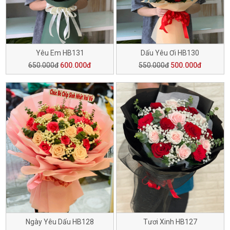
Yêu Em HB131
Dấu Yêu Ơi HB130
650.000đ
600.000đ
550.000đ
500.000đ
Ngày Yêu Dấu HB128
Tươi Xinh HB127