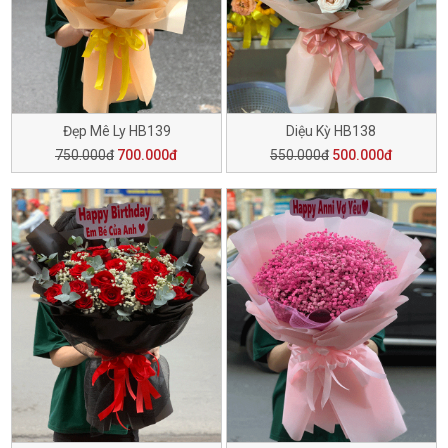
Đẹp Mê Ly HB139
Diệu Kỳ HB138
750.000đ
700.000đ
550.000đ
500.000đ