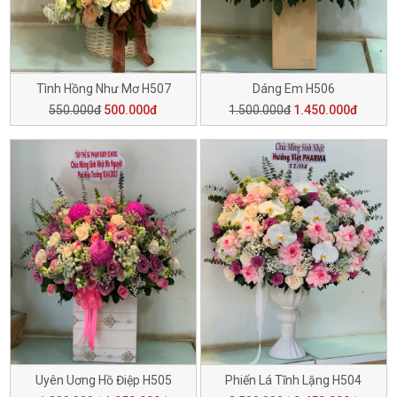
Tình Hồng Như Mơ H507
Dáng Em H506
550.000đ
500.000đ
1.500.000đ
1.450.000đ
Uyên Uơng Hồ Điệp H505
Phiến Lá Tĩnh Lặng H504