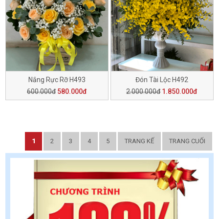
Nắng Rực Rỡ H493
Đón Tài Lộc H492
600.000đ
580.000đ
2.000.000đ
1.850.000đ
1
2
3
4
5
TRANG KẾ
TRANG CUỐI