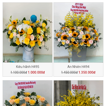
Kiêu hãnh H495
An Nhiên H494
1.100.000đ
1.000.000đ
1.450.000đ
1.350.000đ