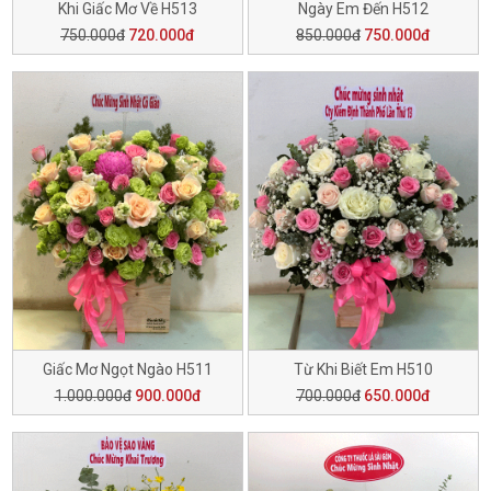
Khi Giấc Mơ Về H513
Ngày Em Đến H512
750.000đ
720.000đ
850.000đ
750.000đ
Giấc Mơ Ngọt Ngào H511
Từ Khi Biết Em H510
1.000.000đ
900.000đ
700.000đ
650.000đ