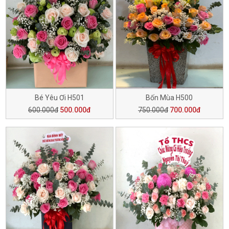
Bé Yêu Ơi H501
Bốn Mùa H500
600.000đ
500.000đ
750.000đ
700.000đ