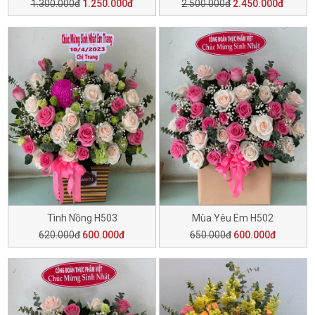
1.300.000đ
1.250.000đ
2.500.000đ
2.450.000đ
Tình Nồng H503
Mùa Yêu Em H502
620.000đ
600.000đ
650.000đ
600.000đ