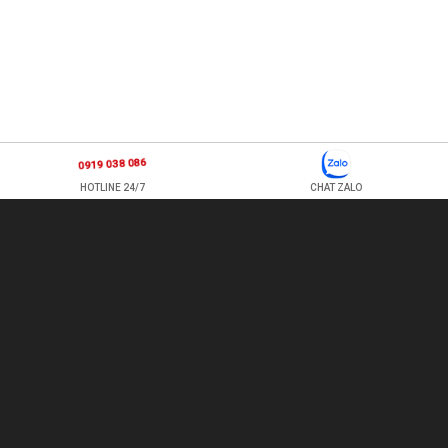
0919 038 086
HOTLINE 24/7
CHAT ZALO
877 ÂU CƠ, P TÂN SƠN NHÌ , Q TÂN PHÚ , HỒ CHÍ MINH, VIỆT
NAM
TEL: 0978500124 - HOTLINE: 0919 038 086