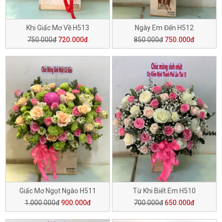
Khi Giấc Mơ Về H513
Ngày Em Đến H512
750.000đ
720.000đ
850.000đ
750.000đ
Giấc Mơ Ngọt Ngào H511
Từ Khi Biết Em H510
1.000.000đ
900.000đ
700.000đ
650.000đ