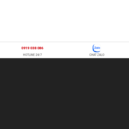
0919 038 086
HOTLINE 24/7
CHAT ZALO
877 ÂU CƠ, P TÂN SƠN NHÌ , Q TÂN PHÚ , HỒ CHÍ MINH, VIỆT
NAM
TEL: 0978500124 - HOTLINE: 0919 038 086