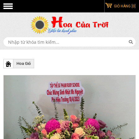
GIỎ HÀNG [0]
Hoa Giỏ