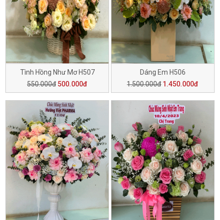
Tình Hồng Như Mơ H507
Dáng Em H506
550.000đ
500.000đ
1.500.000đ
1.450.000đ