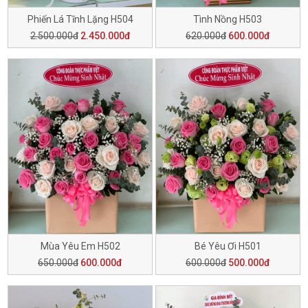
Phiến Lá Tĩnh Lặng H504
Tình Nồng H503
2.500.000đ
2.450.000đ
620.000đ
600.000đ
Mùa Yêu Em H502
Bé Yêu Ơi H501
650.000đ
600.000đ
600.000đ
500.000đ