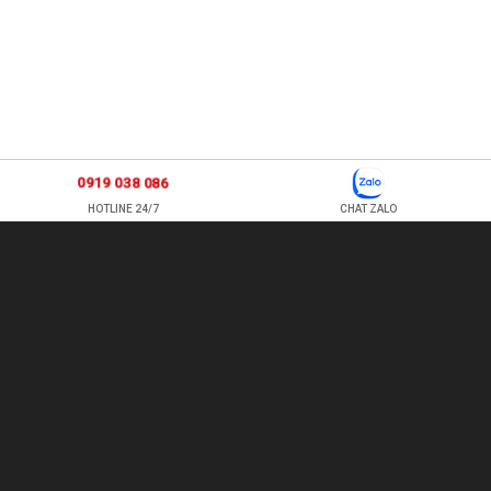
0919 038 086
HOTLINE 24/7
CHAT ZALO
877 ÂU CƠ, P TÂN SƠN NHÌ , Q TÂN PHÚ , HỒ CHÍ MINH, VIỆT
NAM
TEL: 0978500124 - HOTLINE: 0919 038 086