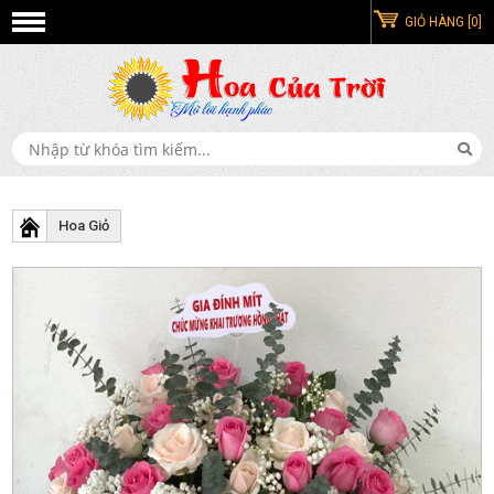
GIỎ HÀNG [0]
Hoa Giỏ