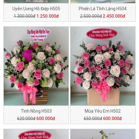
Uyên Uơng Hồ Điệp H505
Phiến Lá Tĩnh Lặng H504
1.300.000đ
1.250.000đ
2.500.000đ
2.450.000đ
Tình Nồng H503
Mùa Yêu Em H502
620.000đ
600.000đ
650.000đ
600.000đ