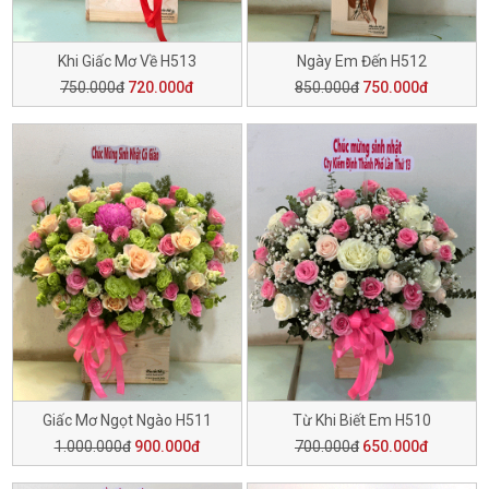
Khi Giấc Mơ Về H513
Ngày Em Đến H512
750.000đ
720.000đ
850.000đ
750.000đ
Giấc Mơ Ngọt Ngào H511
Từ Khi Biết Em H510
1.000.000đ
900.000đ
700.000đ
650.000đ