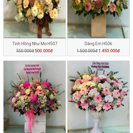
Tình Hồng Như Mơ H507
Dáng Em H506
550.000đ
500.000đ
1.500.000đ
1.450.000đ