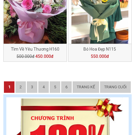
Tìm Về Yêu Thương H160
Bó Hoa Đẹp N115
500.000đ
450.000đ
550.000đ
1
2
3
4
5
6
TRANG KẾ
TRANG CUỐI