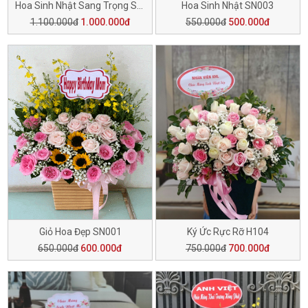
Hoa Sinh Nhật Sang Trọng SN006
Hoa Sinh Nhật SN003
1.100.000đ
1.000.000đ
550.000đ
500.000đ
Giỏ Hoa Đẹp SN001
Ký Ức Rực Rỡ H104
650.000đ
600.000đ
750.000đ
700.000đ