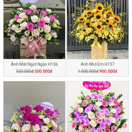
Ánh Mắt Ngọt Ngào H136
Anh Nhớ Em H137
550.000đ
500.000đ
1.000.000đ
900.000đ