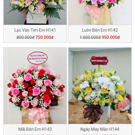
Lạc Vào Tim Em H141
Luôn Bên Em H142
800.000đ
750.000đ
1.000.000đ
950.000đ
Mãi Bên Em H143
Ngày May Mắn H144