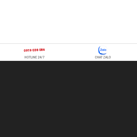
0919 038 086
HOTLINE 24/7
CHAT ZALO
877 ÂU CƠ, P TÂN SƠN NHÌ , Q TÂN PHÚ , HỒ CHÍ MINH, VIỆT
NAM
TEL: 0978500124 - HOTLINE: 0919 038 086