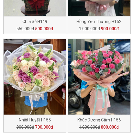
Chia Sẻ H149
Hồng Yêu Thương H152
550.000đ
500.000đ
1.000.000đ
900.000đ
Nhiệt Huyết H155
Khúc Dương Cầm H156
800.000đ
700.000đ
1.000.000đ
800.000đ