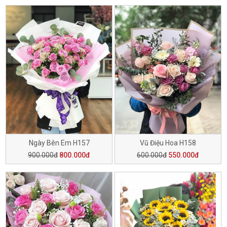
Ngày Bên Em H157
Vũ Điệu Hoa H158
900.000đ
800.000đ
600.000đ
550.000đ