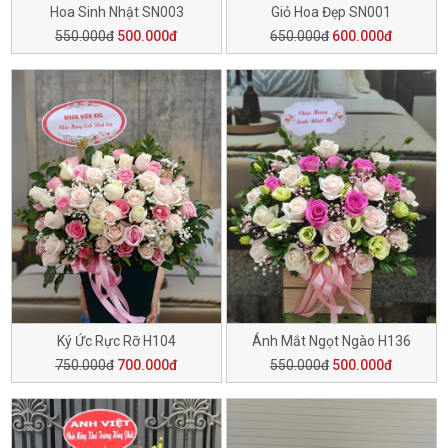
Hoa Sinh Nhật SN003
Giỏ Hoa Đẹp SN001
550.000đ
500.000đ
650.000đ
600.000đ
Ký Ức Rực Rỡ H104
Ánh Mắt Ngọt Ngào H136
750.000đ
700.000đ
550.000đ
500.000đ