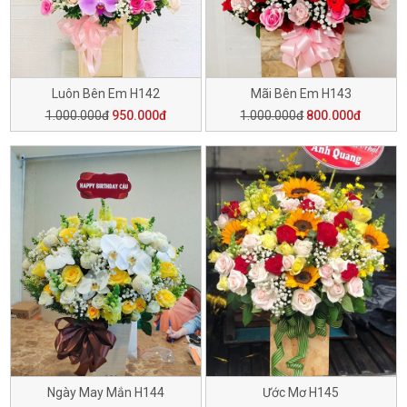
Luôn Bên Em H142
Mãi Bên Em H143
1.000.000đ
950.000đ
1.000.000đ
800.000đ
Ngày May Mắn H144
Ước Mơ H145