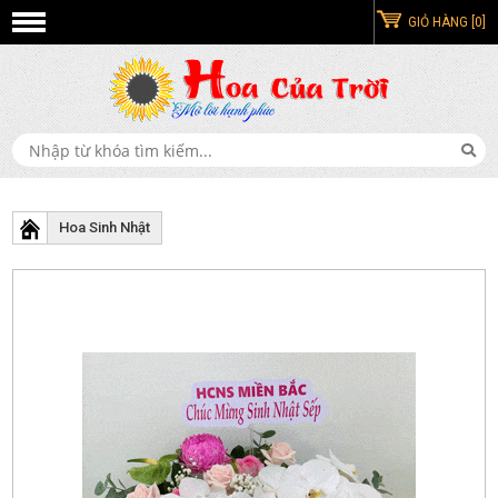
GIỎ HÀNG [0]
Hoa Sinh Nhật