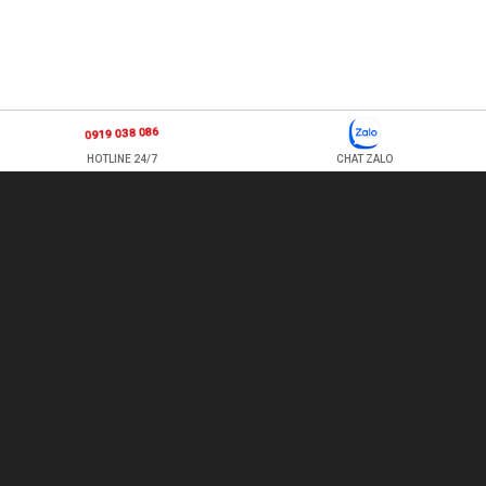
0919 038 086
HOTLINE 24/7
CHAT ZALO
877 ÂU CƠ, P TÂN SƠN NHÌ , Q TÂN PHÚ , HỒ CHÍ MINH, VIỆT
NAM
TEL: 0978500124 - HOTLINE: 0919 038 086
EMAIL:
HOACUATROI.COM@GMAIL.COM
- WEBSITE:
HOACUATROI.COM