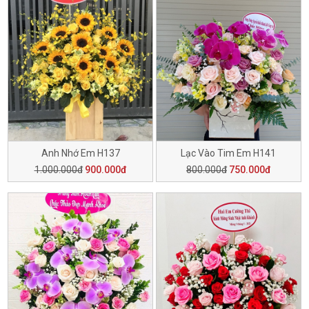
Anh Nhớ Em H137
Lạc Vào Tim Em H141
1.000.000đ
900.000đ
800.000đ
750.000đ