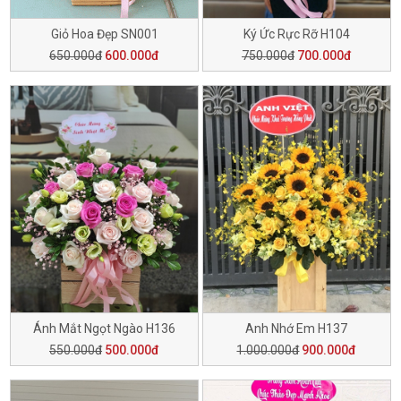
Giỏ Hoa Đẹp SN001
Ký Ức Rực Rỡ H104
650.000đ
600.000đ
750.000đ
700.000đ
Ánh Mắt Ngọt Ngào H136
Anh Nhớ Em H137
550.000đ
500.000đ
1.000.000đ
900.000đ