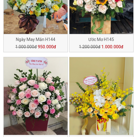
Ngày May Mắn H144
Ước Mơ H145
1.000.000đ
950.000đ
1.200.000đ
1.000.000đ