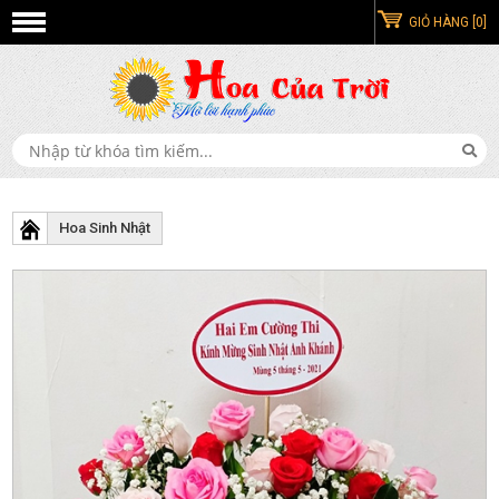
GIỎ HÀNG [0]
Hoa Sinh Nhật