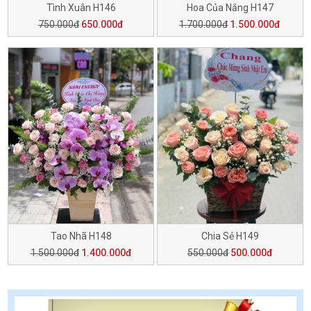
Tình Xuân H146
Hoa Của Nắng H147
750.000đ
650.000đ
1.700.000đ
1.500.000đ
Tao Nhã H148
Chia Sẻ H149
1.500.000đ
1.400.000đ
550.000đ
500.000đ