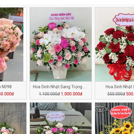
p N098
Hoa Sinh Nhật Sang Trọng SN006
Hoa Sinh Nhật
50.000đ
1.100.000đ
1.000.000đ
550.000đ
500