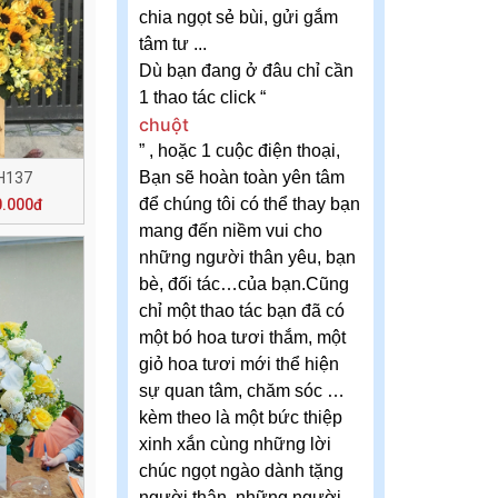
chia ngọt sẻ bùi, gửi gắm
tâm tư ...
Dù bạn đang ở đâu chỉ cần
1 thao tác click “
chuột
” , hoặc 1 cuộc điện thoại,
Bạn sẽ hoàn toàn yên tâm
H137
để chúng tôi có thể thay bạn
0.000đ
mang đến niềm vui cho
những người thân yêu, bạn
bè, đối tác…của bạn.Cũng
chỉ một thao tác bạn đã có
một bó hoa tươi thắm, một
giỏ hoa tươi mới thể hiện
sự quan tâm, chăm sóc …
kèm theo là một bức thiệp
xinh xắn cùng những lời
chúc ngọt ngào dành tặng
người thân, những người