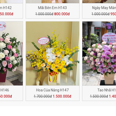
Em H142
Mãi Bên Em H143
Ngày May Mắn
50.000đ
1.000.000đ
800.000đ
1.000.000đ
95
 H146
Hoa Của Nắng H147
Tao Nhã H
50.000đ
1.700.000đ
1.500.000đ
1.500.000đ
1.4