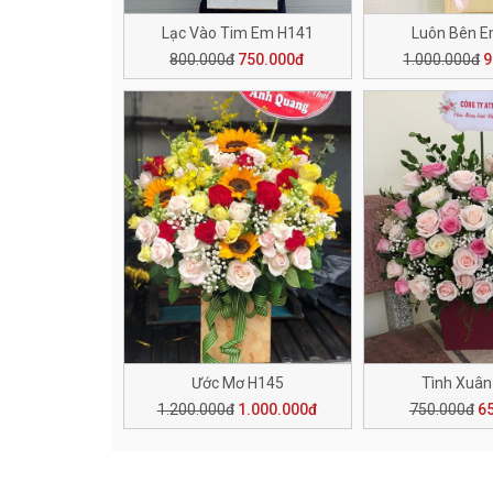
Lạc Vào Tim Em H141
Luôn Bên 
800.000đ
750.000đ
1.000.000đ
9
Ước Mơ H145
Tình Xuân
1.200.000đ
1.000.000đ
750.000đ
6