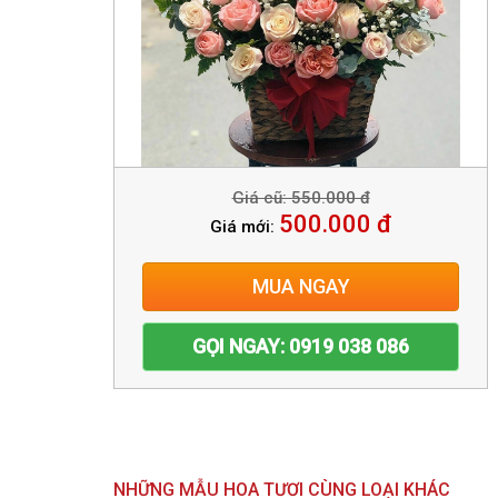
Giá cũ: 550.000 đ
500.000 đ
Giá mới:
MUA NGAY
GỌI NGAY: 0919 038 086
NHỮNG MẪU HOA TƯƠI CÙNG LOẠI KHÁC