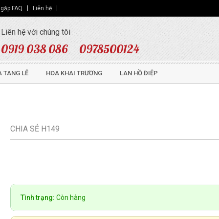
 gặp FAQ
Liên hệ
Liên hệ với chúng tôi
0919 038 086
0978500124
 TANG LỄ
HOA KHAI TRƯƠNG
LAN HỒ ĐIỆP
CHIA SẺ H149
Tình trạng:
Còn hàng