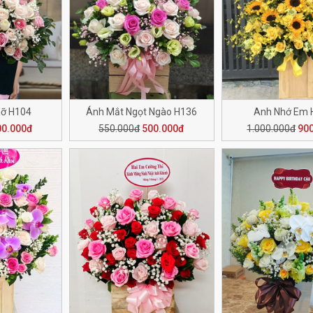
Rỡ H104
Ánh Mắt Ngọt Ngào H136
Anh Nhớ Em 
00.000đ
550.000đ
500.000đ
1.000.000đ
90