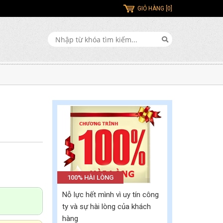
GIỎ HÀNG [0]
100% HÀI LÒNG
Nỗ lực hết mình vì uy tín công
ty và sự hài lòng của khách
hàng