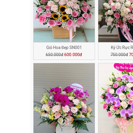
Giỏ Hoa Đẹp SN001
Ký Ức Rực 
650.000đ
600.000đ
750.000đ
7