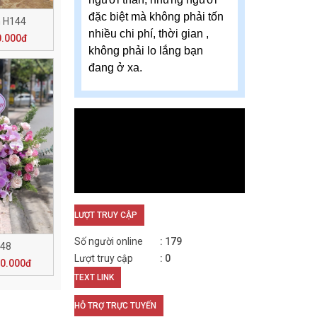
đặc biệt mà không phải tốn
 H144
nhiều chi phí, thời gian ,
0.000đ
không phải lo lắng bạn
đang ở xa.
LƯỢT TRUY CẬP
Số người online
179
148
Lượt truy cập
0
00.000đ
TEXT LINK
HỖ TRỢ TRỰC TUYẾN