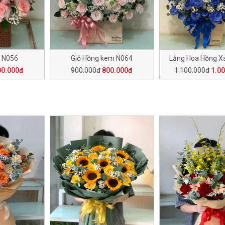
ễ N056
Giỏ Hồng kem N064
Lẳng Hoa Hồng X
00.000đ
900.000đ
800.000đ
1.100.000đ
1.0