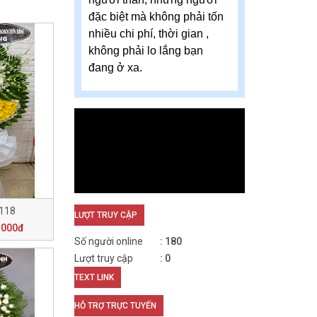
đặc biệt mà không phải tốn
nhiều chi phí, thời gian ,
không phải lo lắng bạn
đang ở xa.
V118
LƯỢT TRUY CẬP
.000đ
Số người online
180
Lượt truy cập
0
TEXT LINK
HỖ TRỢ TRỰC TUYẾN