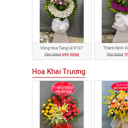
Vòng Hoa Tang Lễ V137
Thành Kính V
750.000đ
699.000đ
750.000đ
7
Hoa Khai Trương