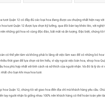
oa tươi Quận 12 có đầy đủ các loại hoa đang được ưa chuộng nhất hiện nay với 
p hoa tươi Quận 12 được lựa chọn kỹ lưỡng, qua đôi bàn tay khéo léo, với nghệ
o nên những giỏ hoa vô cùng độc đáo, bắt mắt và ấn tượng. Đặc biệt, chúng tôi
oàn có thể yên tâm và không phải lo lắng về việc làm sao để có những bó hoa 
hiều thời gian để lựa chọn và tìm hiểu, vì vậy ngoài việc bán hoa, shop hoa Qu
 hoa phù hợp nhất với tính cách và sở thích của người nhận. Và đó là lý do vì
t nhất cho bạn khi mua hoa tươi.
hop hoa Quận 12, chúng tôi sẽ giao hoa đến địa chỉ mà khách hàng yêu cầu. Ch
đến tay người nhận là giống nhau 100% nên khách hàng có thể hoàn toàn yên t