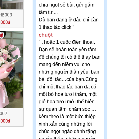
chia ngọt sẻ bùi, gửi gắm
tâm tư ...
 HB003
Dù bạn đang ở đâu chỉ cần
.000đ
1 thao tác click “
chuột
” , hoặc 1 cuộc điện thoại,
Bạn sẽ hoàn toàn yên tâm
để chúng tôi có thể thay bạn
mang đến niềm vui cho
những người thân yêu, bạn
bè, đối tác…của bạn.Cũng
chỉ một thao tác bạn đã có
một bó hoa tươi thắm, một
giỏ hoa tươi mới thể hiện
sự quan tâm, chăm sóc …
007
kèm theo là một bức thiệp
.000đ
xinh xắn cùng những lời
chúc ngọt ngào dành tặng
người thân, những người