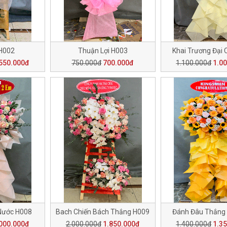
H002
Thuận Lợi H003
Khai Trương Đại 
550.000đ
750.000đ
700.000đ
1.100.000đ
1.0
Nước H008
Bach Chiến Bách Thắng H009
Đánh Đâu Thắng
000.000đ
2.000.000đ
1.850.000đ
1.400.000đ
1.3