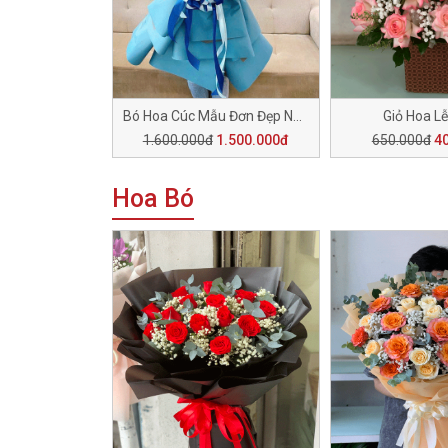
Bó Hoa Cúc Mẫu Đơn Đẹp N051
Giỏ Hoa L
1.600.000đ
1.500.000đ
650.000đ
4
Hoa Bó