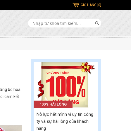
XEM TẤT CẢ
XEM TẤT CẢ
XEM TẤT CẢ
XEM TẤT CẢ
GIỎ HÀNG [0]
hững bó hoa
tôi cam kết
100% HÀI LÒNG
Nỗ lực hết mình vì uy tín công
ty và sự hài lòng của khách
hàng