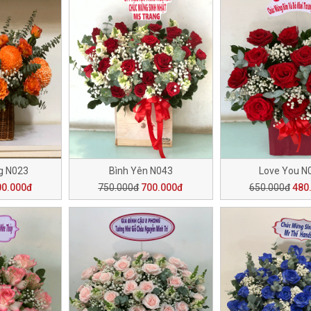
g N023
Bình Yên N043
Love You N
00.000đ
750.000đ
700.000đ
650.000đ
480