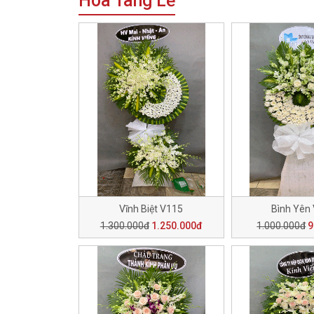
Hoa Tang Lễ
Vĩnh Biệt V115
Bình Yên
1.300.000đ
1.250.000đ
1.000.000đ
9