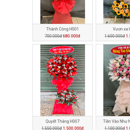
Thành Công H001
Vươn xa 
700.000đ
680.000đ
1.600.000đ
1.
Quyết Thắng H007
Tiền Vào Như 
1.550.000đ
1.500.000đ
1.100.000đ
1.