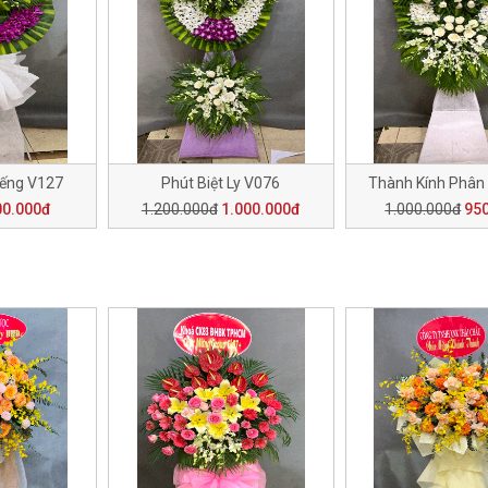
iếng V127
Phút Biệt Ly V076
Thành Kính Phân
00.000đ
1.200.000đ
1.000.000đ
1.000.000đ
95