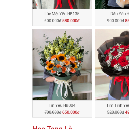
Lúc Mới Yêu HB135
Dấu Yêu 
600.000đ
580.000đ
900.000đ
8
Tin Yêu HB004
Tìm Tình Yê
700.000đ
650.000đ
520.000đ
4