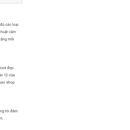
đủ các loại
 thuật cắm
 tặng mỗi
tươi đẹp.
ận 12 của
 sao shop
úng tôi đảm
âm.