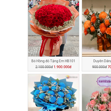
Bó Hồng đỏ Tặng Em HB101
Duyên Dán
2.100.000đ
1.900.000đ
900.000đ
7