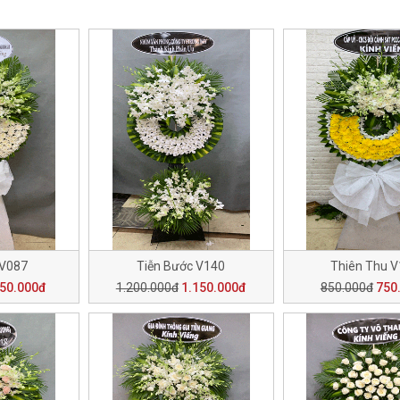
 V087
Tiễn Bước V140
Thiên Thu 
50.000đ
1.200.000đ
1.150.000đ
850.000đ
750