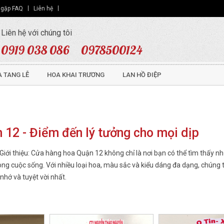
 gặp FAQ
Liên hệ
Liên hệ với chúng tôi
0919 038 086
0978500124
 TANG LỄ
HOA KHAI TRƯƠNG
LAN HỒ ĐIỆP
 12 - Điểm đến lý tưởng cho mọi dịp
iới thiệu: Cửa hàng hoa Quận 12 không chỉ là nơi bạn có thể tìm thấy n
ong cuộc sống. Với nhiều loại hoa, màu sắc và kiểu dáng đa dạng, chúng 
hớ và tuyệt vời nhất.