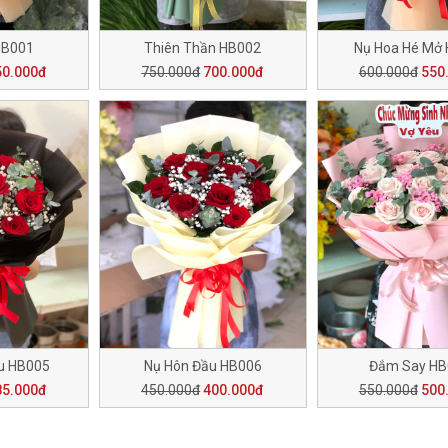
HB001
Thiên Thần HB002
Nụ Hoa Hé Mở
50.000đ
750.000đ
700.000đ
600.000đ
550
u HB005
Nụ Hôn Đầu HB006
Đắm Say HB
85.000đ
450.000đ
400.000đ
550.000đ
500