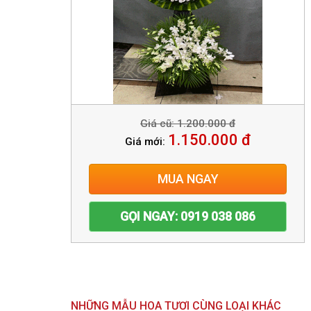
Giá cũ: 1.200.000 đ
1.150.000 đ
Giá mới:
MUA NGAY
GỌI NGAY: 0919 038 086
NHỮNG MẪU HOA TƯƠI CÙNG LOẠI KHÁC