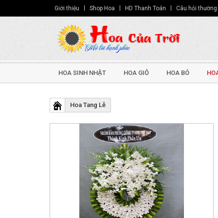
Giới thiệu
Shop Hoa
HD Thanh Toán
Câu hỏi thường
HOA SINH NHẬT
HOA GIỎ
HOA BÓ
HOA
Hoa Tang Lễ