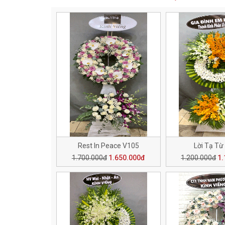
Rest In Peace V105
Lời Tạ Từ
1.700.000đ
1.650.000đ
1.200.000đ
1.