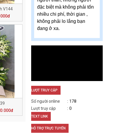
đặc biệt mà không phải tốn
nh V144
nhiều chi phí, thời gian ,
.000đ
không phải lo lắng bạn
đang ở xa.
LƯỢT TRUY CẬP
Số người online
178
139
Lượt truy cập
0
50.000đ
TEXT LINK
HỖ TRỢ TRỰC TUYẾN