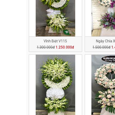
Vĩnh Biệt V115
Ngày Chía 
1.300.000đ
1.250.000đ
1.500.000đ
1.