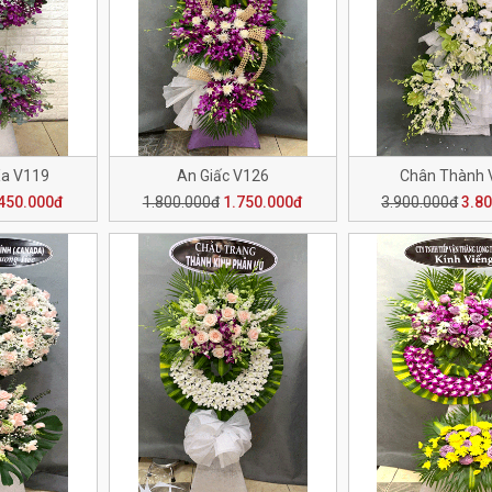
Xa V119
An Giấc V126
Chân Thành 
450.000đ
1.800.000đ
1.750.000đ
3.900.000đ
3.8