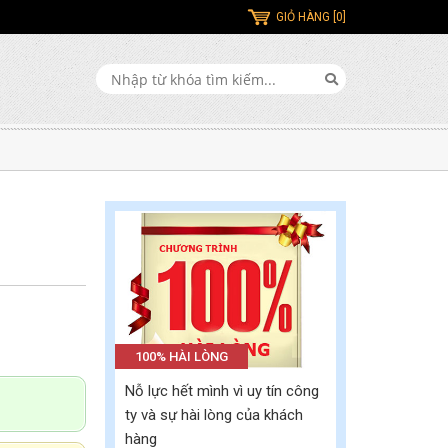
GIỎ HÀNG [0]
100% HÀI LÒNG
Nỗ lực hết mình vì uy tín công
ty và sự hài lòng của khách
hàng