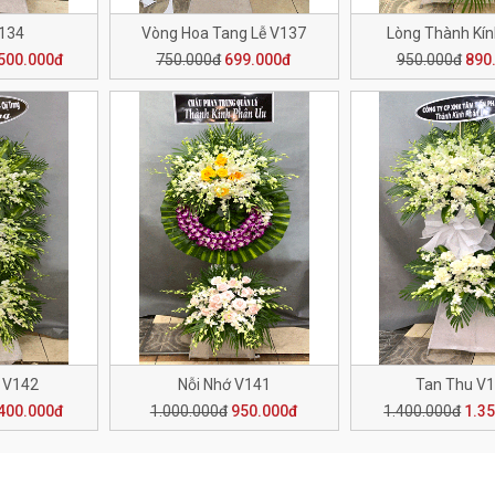
V134
Vòng Hoa Tang Lễ V137
Lòng Thành Kí
500.000đ
750.000đ
699.000đ
950.000đ
890
 V142
Nỗi Nhớ V141
Tan Thu V
400.000đ
1.000.000đ
950.000đ
1.400.000đ
1.3