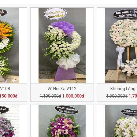
 V108
Về Nơi Xa V112
Khoảng Lặng
150.000đ
1.100.000đ
1.000.000đ
1.800.000đ
1.7