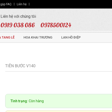
 gặp FAQ
Liên hệ
Liên hệ với chúng tôi
0919 038 086
0978500124
 TANG LỄ
HOA KHAI TRƯƠNG
LAN HỒ ĐIỆP
TIỄN BƯỚC V140
Tình trạng:
Còn hàng