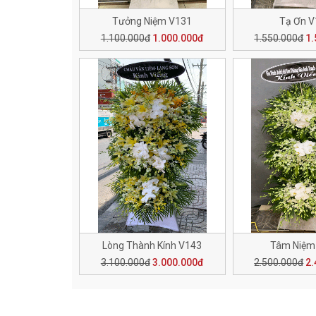
Tưởng Niệm V131
Tạ Ơn 
1.100.000đ
1.000.000đ
1.550.000đ
1.
Lòng Thành Kính V143
Tâm Niệm
3.100.000đ
3.000.000đ
2.500.000đ
2.