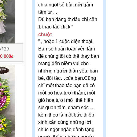
chia ngọt sẻ bùi, gửi gắm
tâm tư ...
Dù bạn đang ở đâu chỉ cần
1 thao tác click “
chuột
” , hoặc 1 cuộc điện thoại,
Bạn sẽ hoàn toàn yên tâm
V129
để chúng tôi có thể thay bạn
00.000đ
mang đến niềm vui cho
những người thân yêu, bạn
bè, đối tác…của bạn.Cũng
chỉ một thao tác bạn đã có
một bó hoa tươi thắm, một
giỏ hoa tươi mới thể hiện
sự quan tâm, chăm sóc …
kèm theo là một bức thiệp
xinh xắn cùng những lời
chúc ngọt ngào dành tặng
người thân, những người