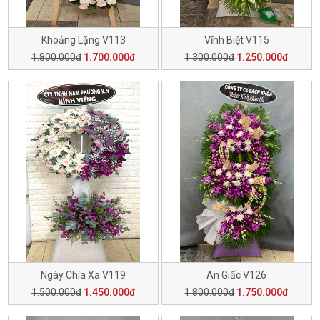
Khoảng Lặng V113
Vĩnh Biệt V115
1.800.000đ
1.700.000đ
1.300.000đ
1.250.000đ
Ngày Chía Xa V119
An Giấc V126
1.500.000đ
1.450.000đ
1.800.000đ
1.750.000đ