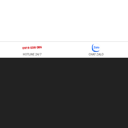
0919 038 086
HOTLINE 24/7
CHAT ZALO
877 ÂU CƠ, P TÂN SƠN NHÌ , Q TÂN PHÚ , HỒ CHÍ MINH, VIỆT
NAM
TEL: 0978500124 - HOTLINE: 0919 038 086