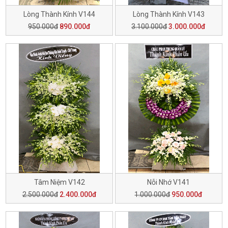
Lòng Thành Kính V144
Lòng Thành Kính V143
950.000đ
890.000đ
3.100.000đ
3.000.000đ
Tâm Niệm V142
Nỗi Nhớ V141
2.500.000đ
2.400.000đ
1.000.000đ
950.000đ