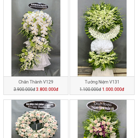
Chân Thành V129
Tưởng Niệm V131
3.900.000đ
3.800.000đ
1.100.000đ
1.000.000đ