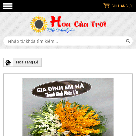
GIỎ HÀNG [0]
Hoa Tang Lễ