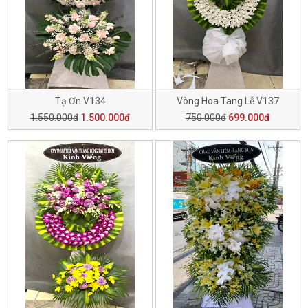
Tạ Ơn V134
Vòng Hoa Tang Lễ V137
1.550.000đ
1.500.000đ
750.000đ
699.000đ