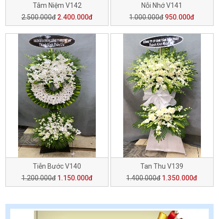
Tâm Niệm V142
Nỗi Nhớ V141
2.500.000đ
2.400.000đ
1.000.000đ
950.000đ
Tiễn Bước V140
Tan Thu V139
1.200.000đ
1.150.000đ
1.400.000đ
1.350.000đ