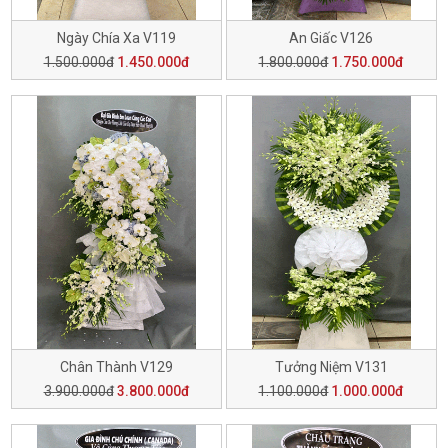
Ngày Chía Xa V119
An Giấc V126
1.500.000đ
1.450.000đ
1.800.000đ
1.750.000đ
Chân Thành V129
Tưởng Niệm V131
3.900.000đ
3.800.000đ
1.100.000đ
1.000.000đ