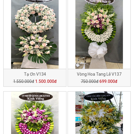
Tạ Ơn V134
Vòng Hoa Tang Lễ V137
1.550.000đ
1.500.000đ
750.000đ
699.000đ