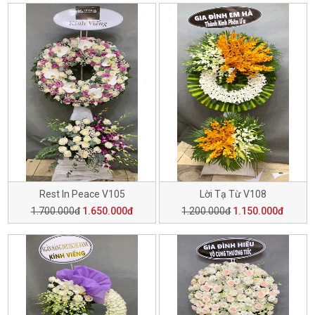
Rest In Peace V105
Lời Tạ Từ V108
1.700.000đ
1.650.000đ
1.200.000đ
1.150.000đ