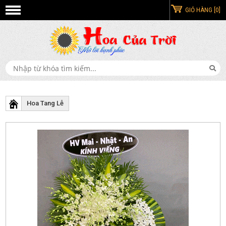
GIỎ HÀNG [0]
Hoa Tang Lễ