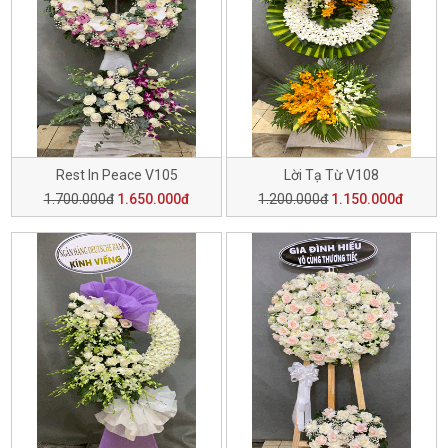
Rest In Peace V105
Lời Tạ Từ V108
1.700.000đ
1.650.000đ
1.200.000đ
1.150.000đ