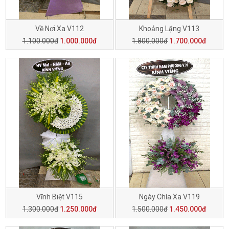
Về Nơi Xa V112
Khoảng Lặng V113
1.100.000đ
1.000.000đ
1.800.000đ
1.700.000đ
Vĩnh Biệt V115
Ngày Chía Xa V119
1.300.000đ
1.250.000đ
1.500.000đ
1.450.000đ