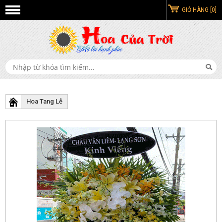
GIỎ HÀNG [0]
Hoa Tang Lễ