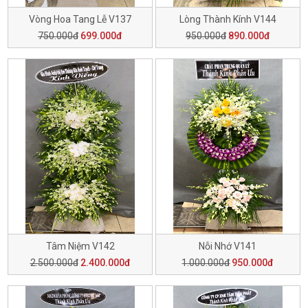
Vòng Hoa Tang Lễ V137
Lòng Thành Kính V144
750.000đ
699.000đ
950.000đ
890.000đ
Tâm Niệm V142
Nỗi Nhớ V141
2.500.000đ
2.400.000đ
1.000.000đ
950.000đ