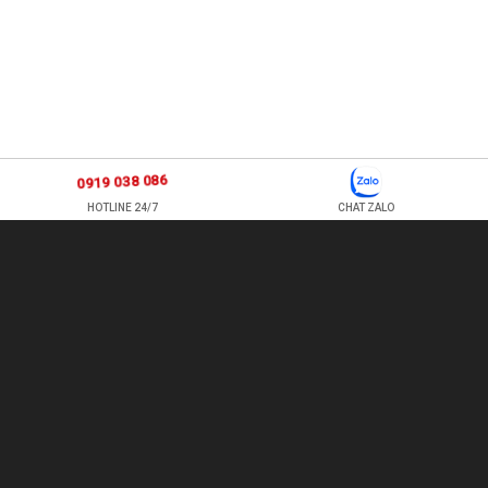
0919 038 086
HOTLINE 24/7
CHAT ZALO
877 ÂU CƠ, P TÂN SƠN NHÌ , Q TÂN PHÚ , HỒ CHÍ MINH, VIỆT
NAM
TEL: 0978500124 - HOTLINE: 0919 038 086