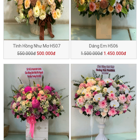
Tình Hồng Như Mơ H507
Dáng Em H506
550.000đ
500.000đ
1.500.000đ
1.450.000đ