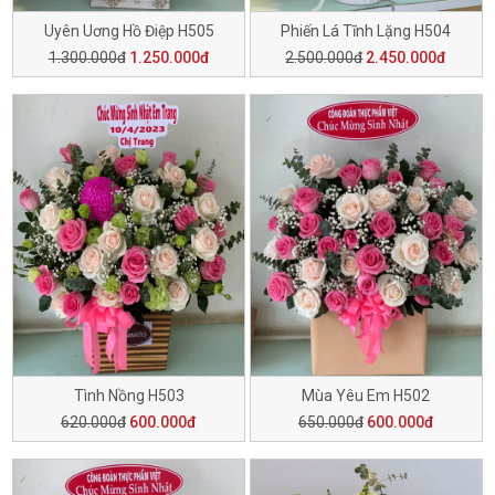
Uyên Uơng Hồ Điệp H505
Phiến Lá Tĩnh Lặng H504
1.300.000đ
1.250.000đ
2.500.000đ
2.450.000đ
Tình Nồng H503
Mùa Yêu Em H502
620.000đ
600.000đ
650.000đ
600.000đ