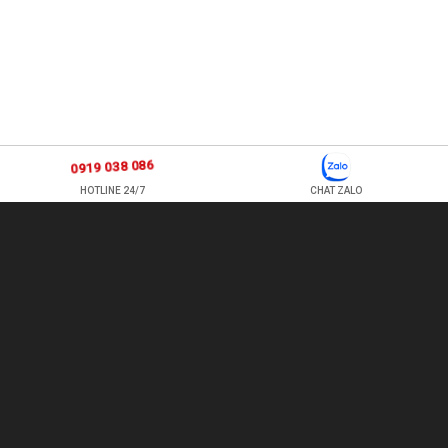
0919 038 086
HOTLINE 24/7
CHAT ZALO
877 ÂU CƠ, P TÂN SƠN NHÌ , Q TÂN PHÚ , HỒ CHÍ MINH, VIỆT
NAM
TEL: 0978500124 - HOTLINE: 0919 038 086