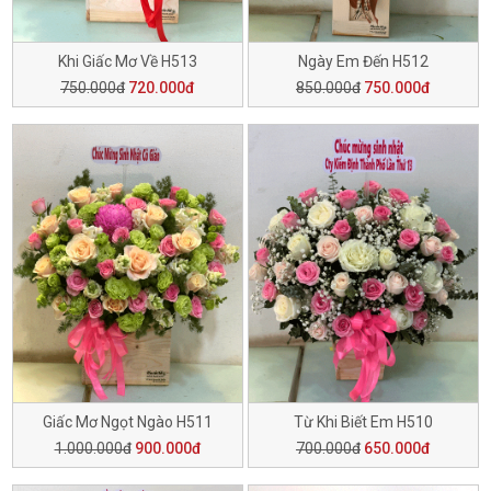
Khi Giấc Mơ Về H513
Ngày Em Đến H512
750.000đ
720.000đ
850.000đ
750.000đ
Giấc Mơ Ngọt Ngào H511
Từ Khi Biết Em H510
1.000.000đ
900.000đ
700.000đ
650.000đ