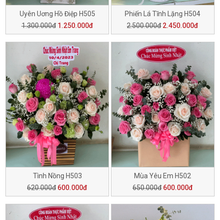
Uyên Uơng Hồ Điệp H505
Phiến Lá Tĩnh Lặng H504
1.300.000đ
1.250.000đ
2.500.000đ
2.450.000đ
Tình Nồng H503
Mùa Yêu Em H502
620.000đ
600.000đ
650.000đ
600.000đ