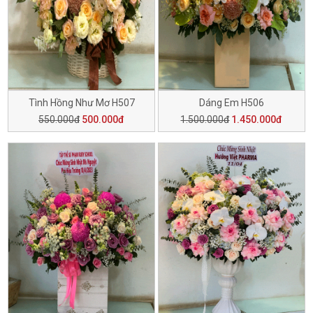
Tình Hồng Như Mơ H507
Dáng Em H506
550.000đ
500.000đ
1.500.000đ
1.450.000đ