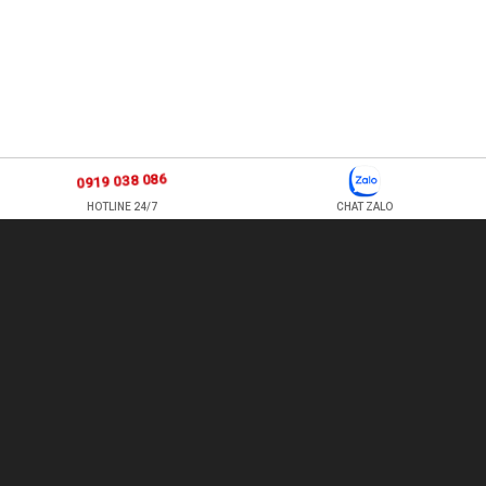
0919 038 086
HOTLINE 24/7
CHAT ZALO
877 ÂU CƠ, P TÂN SƠN NHÌ , Q TÂN PHÚ , HỒ CHÍ MINH, VIỆT
NAM
TEL: 0978500124 - HOTLINE: 0919 038 086