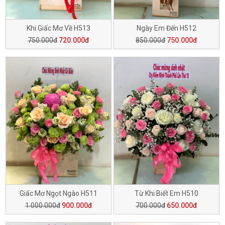
Khi Giấc Mơ Về H513
Ngày Em Đến H512
750.000đ
720.000đ
850.000đ
750.000đ
Giấc Mơ Ngọt Ngào H511
Từ Khi Biết Em H510
1.000.000đ
900.000đ
700.000đ
650.000đ