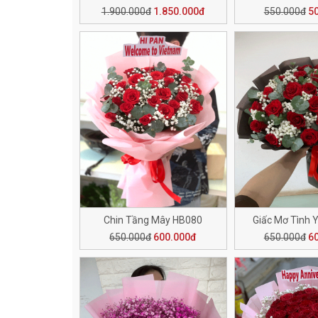
1.900.000đ
1.850.000đ
550.000đ
5
Chin Tầng Mây HB080
Giấc Mơ Tình 
650.000đ
600.000đ
650.000đ
6