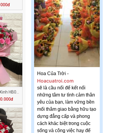
.000đ
Hoa Của Trời -
Hoacuatroi.com
sẽ là cầu nối để kết nối
Bó Hồng Phối Màu Xinh HB077
những tâm tư tình cảm thân
00.000đ
yêu của bạn, làm vững bền
mối thâm giao bằng hữu tạo
dựng đẳng cấp và phong
cách khác biệt trong cuộc
sống và công việc hay để