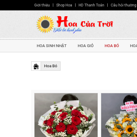
Giới thiệu
Shop Hoa
HD Thanh Toán
Câu hỏi thường
HOA SINH NHẬT
HOA GIỎ
HOA BÓ
HOA
Hoa Bó