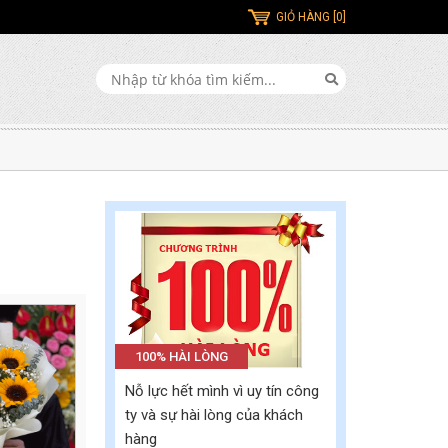
GIỎ HÀNG [0]
100% HÀI LÒNG
Nỗ lực hết mình vì uy tín công
ty và sự hài lòng của khách
hàng