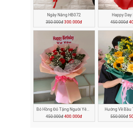
Ngày Nắng HB072
Happy Day
350.000đ
300.000đ
450.000đ
4
Bó Hồng Đỏ Tặng Người Yêu HB068
Hướng Về Bầu 
450.000đ
400.000đ
550.000đ
5