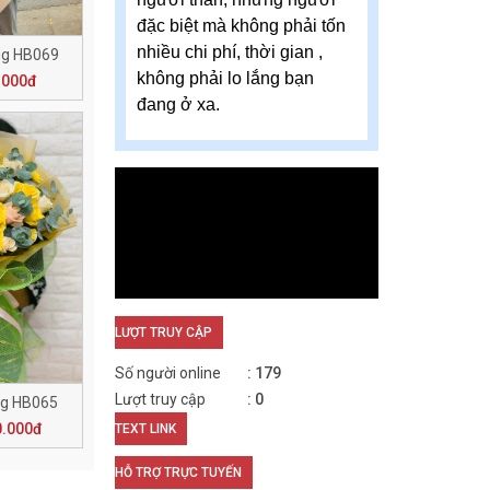
đặc biệt mà không phải tốn
nhiều chi phí, thời gian ,
ng HB069
không phải lo lắng bạn
.000đ
đang ở xa.
LƯỢT TRUY CẬP
Số người online
179
Lượt truy cập
0
ng HB065
0.000đ
TEXT LINK
HỖ TRỢ TRỰC TUYẾN