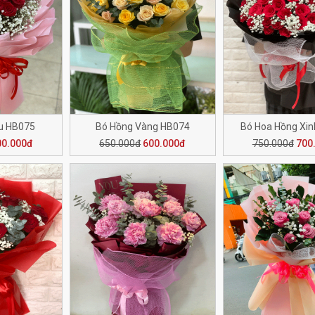
u HB075
Bó Hồng Vàng HB074
Bó Hoa Hồng Xi
00.000đ
650.000đ
600.000đ
750.000đ
700