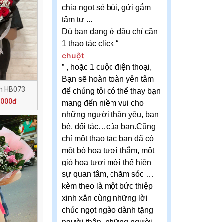
chia ngọt sẻ bùi, gửi gắm
tâm tư ...
Dù bạn đang ở đâu chỉ cần
1 thao tác click “
chuột
” , hoặc 1 cuộc điện thoại,
Bạn sẽ hoàn toàn yên tâm
nh HB073
để chúng tôi có thể thay bạn
.000đ
mang đến niềm vui cho
những người thân yêu, bạn
bè, đối tác…của bạn.Cũng
chỉ một thao tác bạn đã có
một bó hoa tươi thắm, một
giỏ hoa tươi mới thể hiện
sự quan tâm, chăm sóc …
kèm theo là một bức thiệp
xinh xắn cùng những lời
chúc ngọt ngào dành tặng
người thân, những người