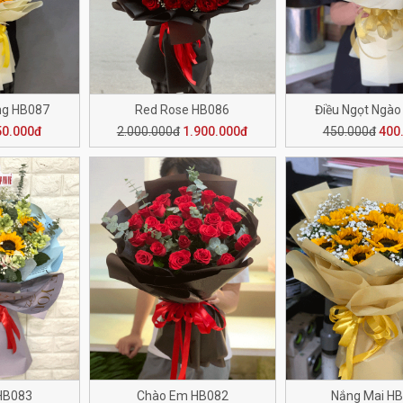
ng HB087
Red Rose HB086
Điều Ngọt Ngà
50.000đ
2.000.000đ
1.900.000đ
450.000đ
400
HB083
Chào Em HB082
Nắng Mai H