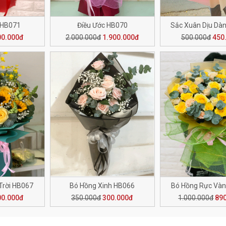
 HB071
Điều Ước HB070
Sắc Xuân Dịu Dà
00.000đ
2.000.000đ
1.900.000đ
500.000đ
450
Trời HB067
Bó Hồng Xinh HB066
Bó Hồng Rực Và
00.000đ
350.000đ
300.000đ
1.000.000đ
89