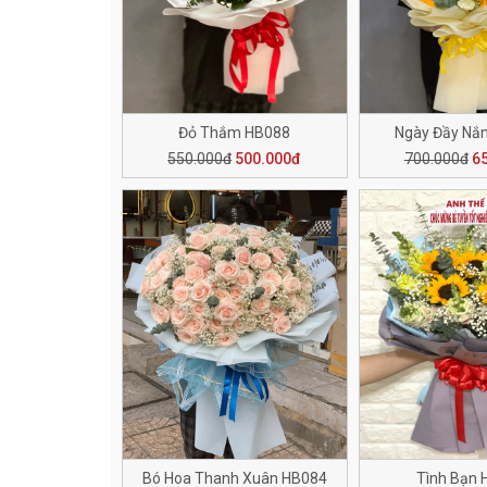
Đỏ Thắm HB088
Ngày Đầy Nắ
550.000đ
500.000đ
700.000đ
6
Bó Hoa Thanh Xuân HB084
Tình Bạn 