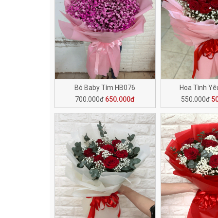
Bó Baby Tím HB076
Hoa Tình Yê
700.000đ
650.000đ
550.000đ
5