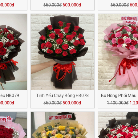
00.000đ
650.000đ
600.000đ
650.000đ
600
Yêu HB079
Tình Yếu Cháy Bỏng HB078
00.000đ
550.000đ
500.000đ
1.400.000đ
1.2