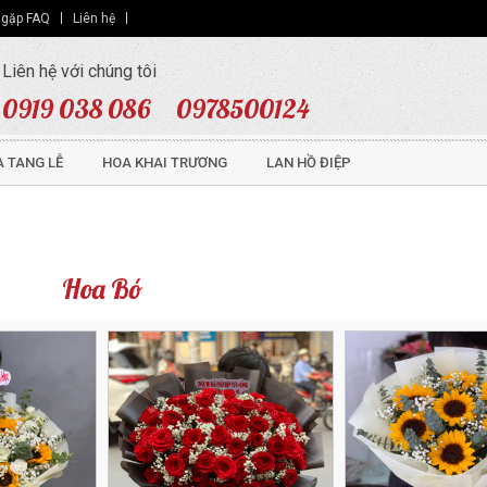
 gặp FAQ
Liên hệ
Liên hệ với chúng tôi
0919 038 086
0978500124
 TANG LỄ
HOA KHAI TRƯƠNG
LAN HỒ ĐIỆP
Hoa Bó