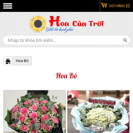
GIỎ HÀNG [0]
Hoa Bó
Hoa Bó