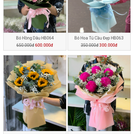
Bó Hồng Dâu HB064
Bó Hoa Tú Cầu Đẹp HB063
650.000đ
600.000đ
350.000đ
300.000đ