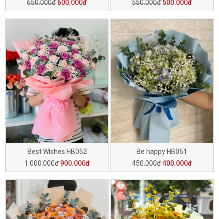
650.000đ
600.000đ
550.000đ
500.000đ
Best Wíshes HB052
Be happy HB051
1.000.000đ
900.000đ
450.000đ
400.000đ