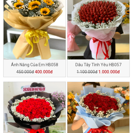
Ánh Nắng Của Em HB058
Dâu Tây Tình Yêu HB057
450.000đ
400.000đ
1.100.000đ
1.000.000đ