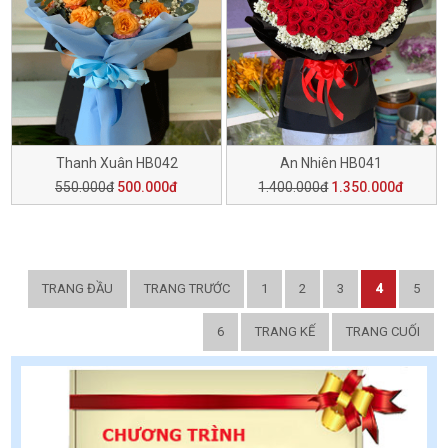
Thanh Xuân HB042
An Nhiên HB041
550.000đ
500.000đ
1.400.000đ
1.350.000đ
TRANG ĐẦU
TRANG TRƯỚC
1
2
3
4
5
6
TRANG KẾ
TRANG CUỐI