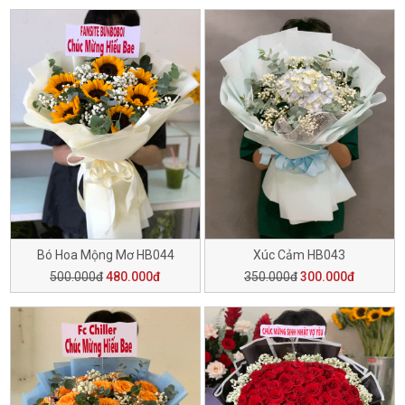
Bó Hoa Mộng Mơ HB044
Xúc Cảm HB043
500.000đ
480.000đ
350.000đ
300.000đ