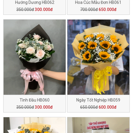
Hướng Dương HB062
Hoa Cúc Mẫu Đơn HB061
350.000đ
300.000đ
700.000đ
650.000đ
Tình Đầu HB060
Ngày Tốt Nghiệp HB059
350.000đ
300.000đ
650.000đ
600.000đ