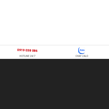
0919 038 086
HOTLINE 24/7
CHAT ZALO
877 ÂU CƠ, P TÂN SƠN NHÌ , Q TÂN PHÚ , HỒ CHÍ MINH, VIỆT