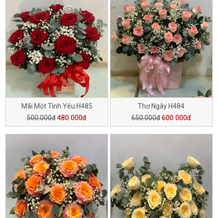
Mãi Một Tình Yêu H485
Thơ Ngây H484
500.000đ
480.000đ
650.000đ
600.000đ