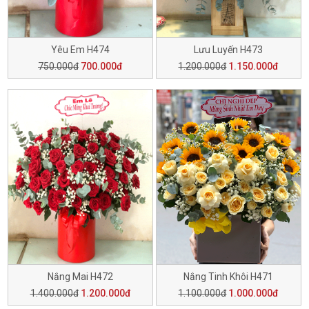
Yêu Em H474
Lưu Luyến H473
750.000đ
700.000đ
1.200.000đ
1.150.000đ
Nắng Mai H472
Nắng Tinh Khôi H471
1.400.000đ
1.200.000đ
1.100.000đ
1.000.000đ