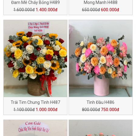
Đam Mê Cháy Bỏng H489
Mong Manh H488
1.600.000đ
1.400.000đ
650.000đ
600.000đ
Trái Tim Chung Tình H487
Tình Đầu H486
1.100.000đ
1.000.000đ
800.000đ
750.000đ