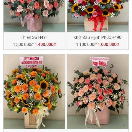
Thiên Sứ H491
Khởi Đầu Hạnh Phúc H490
1.500.000đ
1.400.000đ
1.100.000đ
1.000.000đ