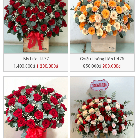
My Life H477
Chiều Hoàng Hôn H476
1.400.000đ
1.200.000đ
850.000đ
800.000đ