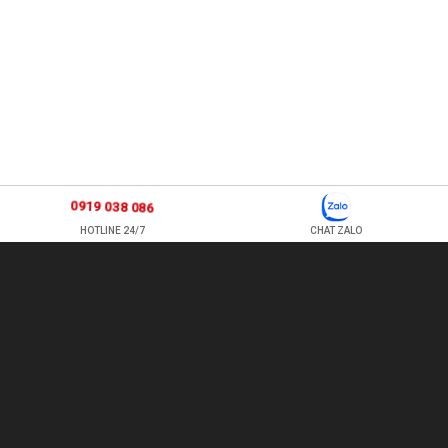
0919 038 086
HOTLINE 24/7
CHAT ZALO
877 ÂU CƠ, P TÂN SƠN NHÌ , Q TÂN PHÚ , HỒ CHÍ MINH, VIỆT