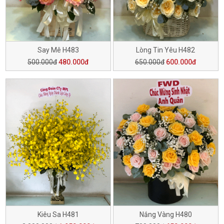
Say Mê H483
Lòng Tin Yêu H482
500.000đ
480.000đ
650.000đ
600.000đ
Kiêu Sa H481
Nắng Vàng H480