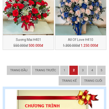
Sương Mai H401
All Of Love H410
550.000đ
500.000đ
1.300.000đ
1.250.000đ
TRANG ĐẦU
TRANG TRƯỚC
1
2
3
4
5
TRANG KẾ
TRANG CUỐI