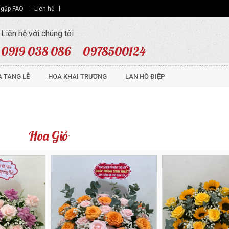
 gặp FAQ
Liên hệ
Liên hệ với chúng tôi
0919 038 086
0978500124
 TANG LỄ
HOA KHAI TRƯƠNG
LAN HỒ ĐIỆP
Hoa Giỏ