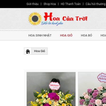
Giới thiệu
Shop Hoa
HD Thanh Toán
Câu hỏi thường
HOA SINH NHẬT
HOA GIỎ
HOA BÓ
HOA
Hoa Giỏ