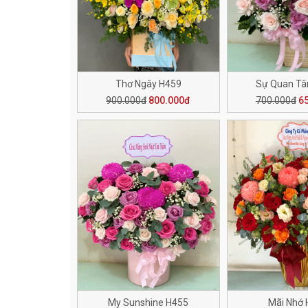
Thơ Ngây H459
Sự Quan T
900.000đ
800.000đ
700.000đ
6
My Sunshine H455
Mãi Nhớ 