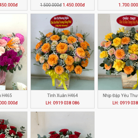
450.000đ
1.500.000đ
1.450.000đ
1.700.00
m H465
Tình Xuân H464
Nhịp Đập Yêu Th
000.000đ
LH: 0919 038 086
LH: 0919 038