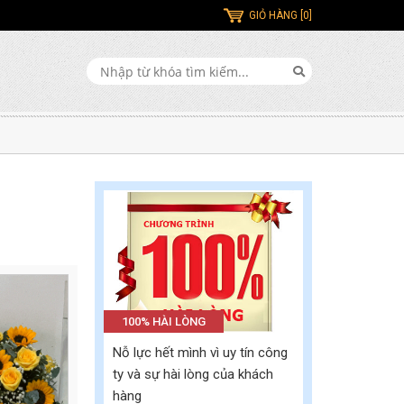
GIỎ HÀNG [0]
100% HÀI LÒNG
Nỗ lực hết mình vì uy tín công
ty và sự hài lòng của khách
hàng