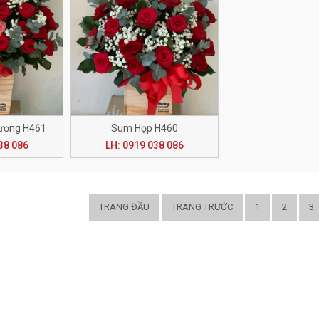
ương H461
Sum Họp H460
38 086
LH: 0919 038 086
TRANG ĐẦU
TRANG TRƯỚC
1
2
3