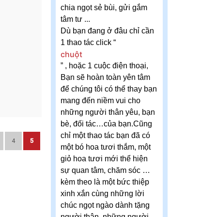
chia ngọt sẻ bùi, gửi gắm
tâm tư ...
Dù bạn đang ở đâu chỉ cần
1 thao tác click “
chuột
” , hoặc 1 cuộc điện thoại,
Bạn sẽ hoàn toàn yên tâm
để chúng tôi có thể thay bạn
mang đến niềm vui cho
những người thân yêu, bạn
bè, đối tác…của bạn.Cũng
chỉ một thao tác bạn đã có
4
5
một bó hoa tươi thắm, một
giỏ hoa tươi mới thể hiện
sự quan tâm, chăm sóc …
kèm theo là một bức thiệp
xinh xắn cùng những lời
chúc ngọt ngào dành tặng
người thân, những người