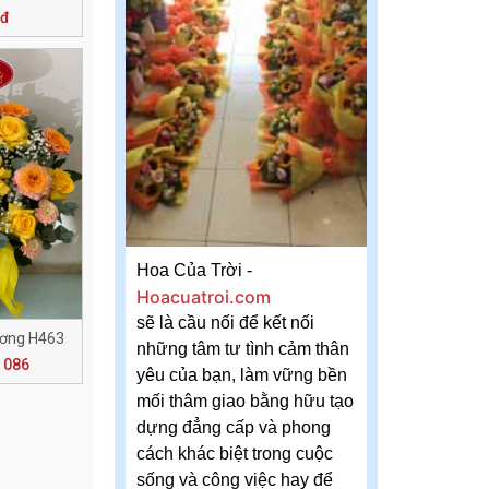
0đ
Hoa Của Trời -
Hoacuatroi.com
sẽ là cầu nối để kết nối
ương H463
những tâm tư tình cảm thân
 086
yêu của bạn, làm vững bền
mối thâm giao bằng hữu tạo
dựng đẳng cấp và phong
cách khác biệt trong cuộc
sống và công việc hay để