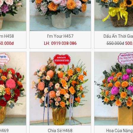
âm H458
I’m Your H457
Dấu Ấn Thời Gi
50.000đ
LH: 0919 038 086
550.000đ
500
H469
Chia Sẻ H468
Hoa Của Nắng