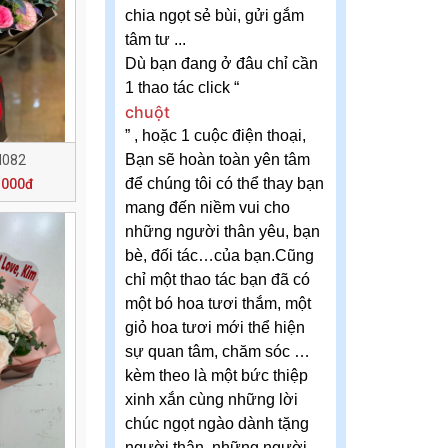
chia ngọt sẻ bùi, gửi gắm
tâm tư ...
Dù bạn đang ở đâu chỉ cần
1 thao tác click “
chuột
” , hoặc 1 cuộc điện thoại,
Bạn sẽ hoàn toàn yên tâm
N082
để chúng tôi có thể thay bạn
.000đ
mang đến niềm vui cho
những người thân yêu, bạn
bè, đối tác…của bạn.Cũng
chỉ một thao tác bạn đã có
một bó hoa tươi thắm, một
giỏ hoa tươi mới thể hiện
sự quan tâm, chăm sóc …
kèm theo là một bức thiệp
xinh xắn cùng những lời
chúc ngọt ngào dành tặng
người thân, những người