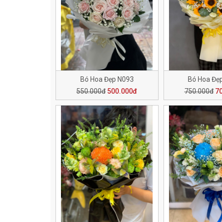
Bó Hoa Đẹp N093
Bó Hoa Đẹ
550.000đ
500.000đ
750.000đ
7