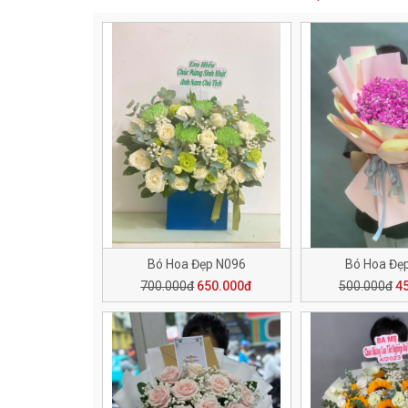
Bó Hoa Đẹp N096
Bó Hoa Đẹ
700.000đ
650.000đ
500.000đ
4