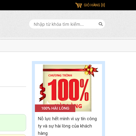
GIỎ HÀNG [0]
100% HÀI LÒNG
Nỗ lực hết mình vì uy tín công
ty và sự hài lòng của khách
hàng