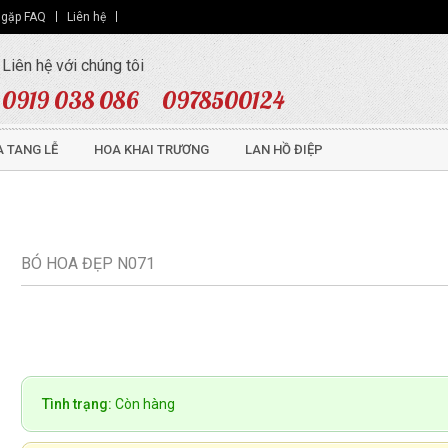
 gặp FAQ
Liên hệ
Liên hệ với chúng tôi
0919 038 086
0978500124
 TANG LỄ
HOA KHAI TRƯƠNG
LAN HỒ ĐIỆP
BÓ HOA ĐẸP N071
Tình trạng:
Còn hàng