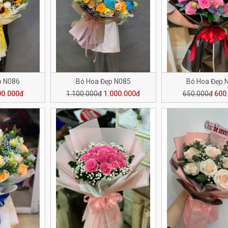
p N086
Bó Hoa Đẹp N085
Bó Hoa Đẹp 
00.000đ
1.100.000đ
1.000.000đ
650.000đ
600