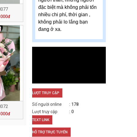
đặc biệt mà không phải tốn
N077
nhiều chi phí, thời gian ,
.000đ
không phải lo lắng bạn
đang ở xa.
LƯỢT TRUY CẬP
Số người online
178
N072
Lượt truy cập
0
.000đ
TEXT LINK
HỖ TRỢ TRỰC TUYẾN