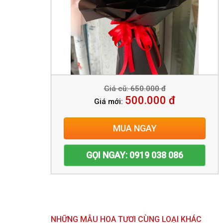
Giá cũ: 650.000 đ
500.000 đ
Giá mới:
MUA NGAY
GỌI NGAY: 0919 038 086
NHỮNG MẪU HOA TƯƠI CÙNG LOẠI KHÁC