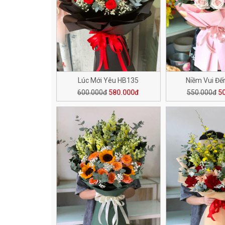
Lúc Mới Yêu HB135
Niềm Vui Đế
600.000đ
580.000đ
550.000đ
5