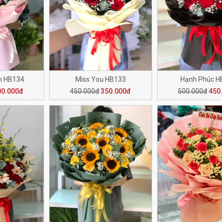
n HB134
Miss You HB133
Hạnh Phúc H
00.000đ
450.000đ
350.000đ
500.000đ
450