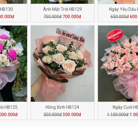
 HB130
Ánh Mặt Trời HB129
Ngày Yêu Dấu
00.000đ
750.000đ
700.000đ
650.000đ
600
ôi HB125
Hồng Xinh HB124
Ngày Cưới H
000.000đ
350.000đ
300.000đ
1.100.000đ
1.0