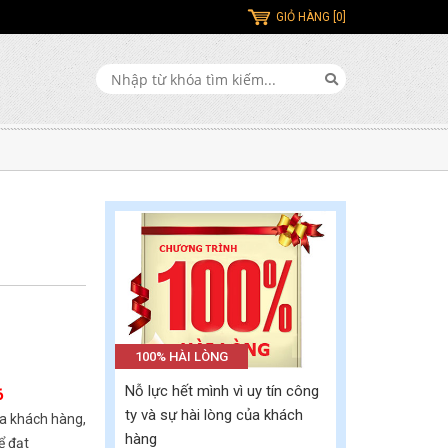
GIỎ HÀNG [0]
100% HÀI LÒNG
Nỗ lực hết mình vì uy tín công
6
ty và sự hài lòng của khách
a khách hàng,
hàng
ể đạt