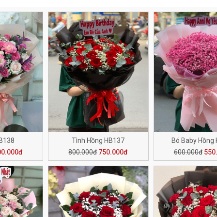
HB138
Tình Hồng HB137
Bó Baby Hồng
00.000đ
800.000đ
750.000đ
600.000đ
550