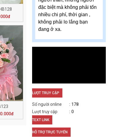
đặc biệt mà không phải tốn
 HB128
nhiều chi phí, thời gian ,
.000đ
không phải lo lắng bạn
đang ở xa.
LƯỢT TRUY CẬP
Số người online
178
B123
Lượt truy cập
0
00.000đ
TEXT LINK
HỖ TRỢ TRỰC TUYẾN