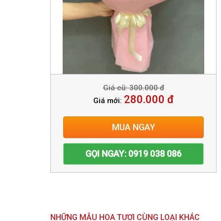
Giá cũ: 300.000 đ
280.000 đ
Giá mới:
MUA NGAY
GỌI NGAY: 0919 038 086
NHỮNG MẪU HOA TƯƠI CÙNG LOẠI KHÁC