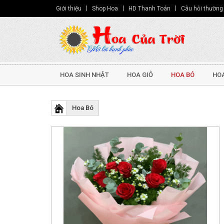
Giới thiệu
Shop Hoa
HD Thanh Toán
Câu hỏi thường
HOA SINH NHẬT
HOA GIỎ
HOA BÓ
HOA
Hoa Bó