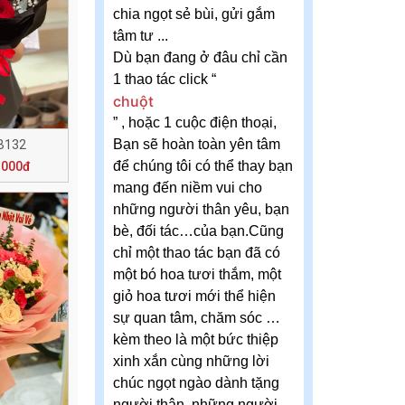
chia ngọt sẻ bùi, gửi gắm
tâm tư ...
Dù bạn đang ở đâu chỉ cần
1 thao tác click “
chuột
” , hoặc 1 cuộc điện thoại,
Bạn sẽ hoàn toàn yên tâm
B132
để chúng tôi có thể thay bạn
.000đ
mang đến niềm vui cho
những người thân yêu, bạn
bè, đối tác…của bạn.Cũng
chỉ một thao tác bạn đã có
một bó hoa tươi thắm, một
giỏ hoa tươi mới thể hiện
sự quan tâm, chăm sóc …
kèm theo là một bức thiệp
xinh xắn cùng những lời
chúc ngọt ngào dành tặng
người thân, những người