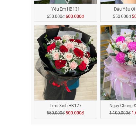
Yêu Em HB131
Dấu Yêu Ơi
650.000đ
600.000đ
550.000đ
5
Tươi Xinh HB127
Ngày Chung Đ
550.000đ
500.000đ
1.100.000đ
1.