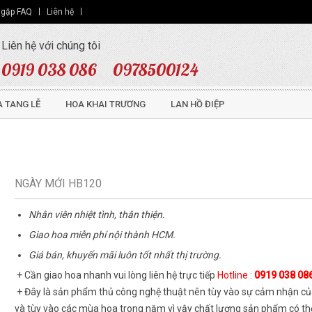
 gặp FAQ
Liên hệ
Liên hệ với chúng tôi
0919 038 086
0978500124
 TANG LỄ
HOA KHAI TRƯƠNG
LAN HỒ ĐIỆP
NGÀY MỚI HB120
Nhân viên nhiệt tình, thân thiện.
Giao hoa miễn phí nội thành HCM.
Giá bán, khuyến mãi luôn tốt nhất thị trường.
+ Cần giao hoa nhanh vui lòng liên hệ trực tiếp
Hotline :
0919 038 08
+ Đây là sản phẩm thủ công nghệ thuật nên tùy vào sự cảm nhận củ
và tùy vào các mùa hoa trong năm vì vậy chất lượng sản phẩm có th