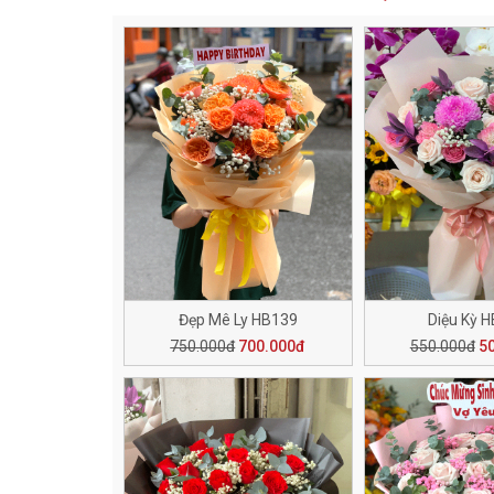
Đẹp Mê Ly HB139
Diệu Kỳ 
750.000đ
700.000đ
550.000đ
5