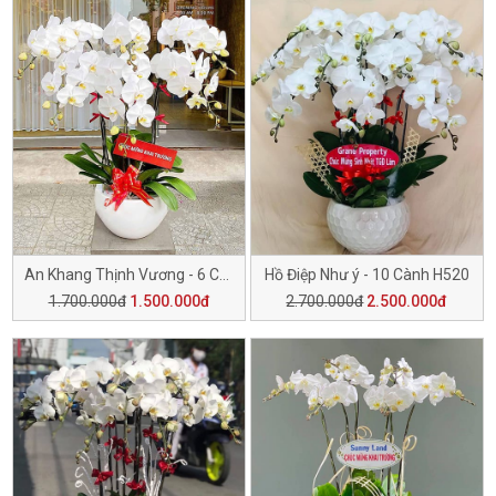
An Khang Thịnh Vương - 6 Cành H501
Hồ Điệp Như ý - 10 Cành H520
1.700.000đ
1.500.000đ
2.700.000đ
2.500.000đ