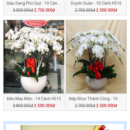
Giàu Sang Phú Quý - 10 Cành H517
Duyên Xuân - 10 Cành H516
3.000.000đ
2.750.000đ
2.700.000đ
2.500.000đ
Điều May Mắn - 14 Cành H515
Điệp Khúc Thành Công - 10 Cành H514
3.800.000đ
3.500.000đ
2.700.000đ
2.500.000đ