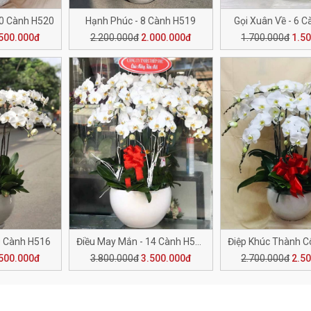
10 Cành H520
Hạnh Phúc - 8 Cành H519
Gọi Xuân Về - 6 
500.000đ
2.200.000đ
2.000.000đ
1.700.000đ
1.5
0 Cành H516
Điều May Mắn - 14 Cành H515
500.000đ
3.800.000đ
3.500.000đ
2.700.000đ
2.5