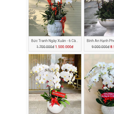
Bức Tranh Ngày Xuân - 6 Cành H505
1.700.000đ
1.500.000đ
9.000.000đ
8.