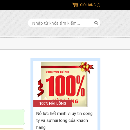
GIỎ HÀNG [0]
100% HÀI LÒNG
Nỗ lực hết mình vì uy tín công
ty và sự hài lòng của khách
hàng