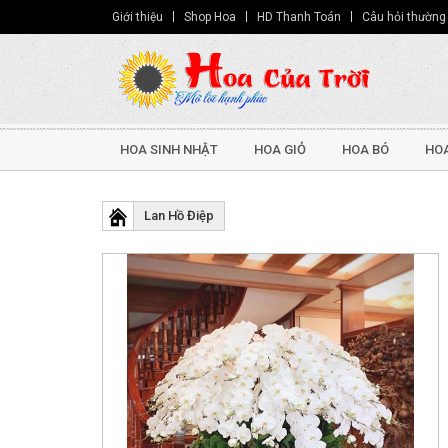
Giới thiệu
Shop Hoa
HD Thanh Toán
Câu hỏi thường
HOA SINH NHẬT
HOA GIỎ
HOA BÓ
HOA
Lan Hồ Điệp