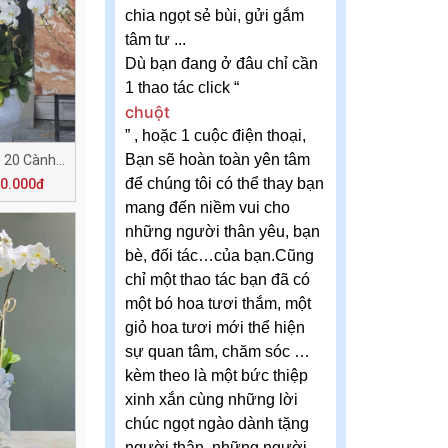
chia ngọt sẻ bùi, gửi gắm
tâm tư ...
Dù bạn đang ở đâu chỉ cần
1 thao tác click “
chuột
” , hoặc 1 cuộc điện thoại,
Bạn sẽ hoàn toàn yên tâm
An Lành May Mắn - 20 Cành H502
để chúng tôi có thể thay bạn
00.000đ
mang đến niềm vui cho
những người thân yêu, bạn
bè, đối tác…của bạn.Cũng
chỉ một thao tác bạn đã có
một bó hoa tươi thắm, một
giỏ hoa tươi mới thể hiện
sự quan tâm, chăm sóc …
kèm theo là một bức thiệp
xinh xắn cùng những lời
chúc ngọt ngào dành tặng
người thân, những người