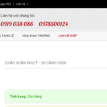
 gặp FAQ
Liên hệ
Liên hệ với chúng tôi
0919 038 086
0978500124
 TANG LỄ
HOA KHAI TRƯƠNG
LAN HỒ ĐIỆP
CHÀO XUÂN NHƯ Ý - 50 CÀNH H506
Tình trạng:
Còn hàng