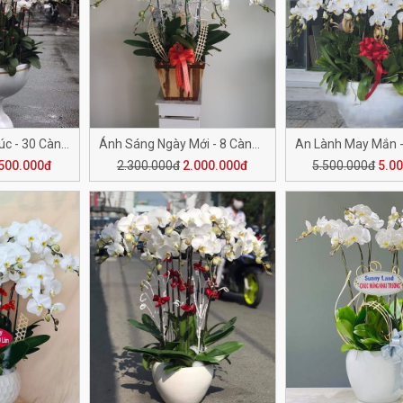
Bình An Hạnh Phúc - 30 Cành H504
Ánh Sáng Ngày Mới - 8 Cành H503
500.000đ
2.300.000đ
2.000.000đ
5.500.000đ
5.0