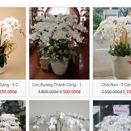
Con Đường Tươi Sáng - 5 Cành H509
Con Đường Thành Công - 18 Cành H508
Chồi Non - 9 Cà
250.000đ
4.800.000đ
4.500.000đ
2.500.000đ
2.2