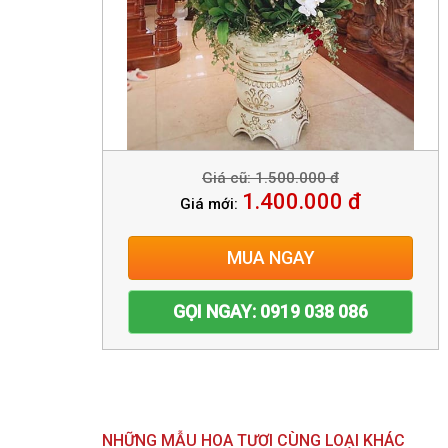
Giá cũ: 1.500.000 đ
1.400.000 đ
Giá mới:
MUA NGAY
GỌI NGAY: 0919 038 086
NHỮNG MẪU HOA TƯƠI CÙNG LOẠI KHÁC