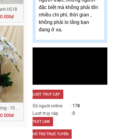
đặc biệt mà không phải tốn
Cành H518
nhiều chi phí, thời gian ,
00.000đ
không phải lo lắng bạn
đang ở xa.
LƯỢT TRUY CẬP
Số người online
178
Điệp Khúc Thành Công - 10 Cành H514
Lượt truy cập
0
00.000đ
TEXT LINK
HỖ TRỢ TRỰC TUYẾN