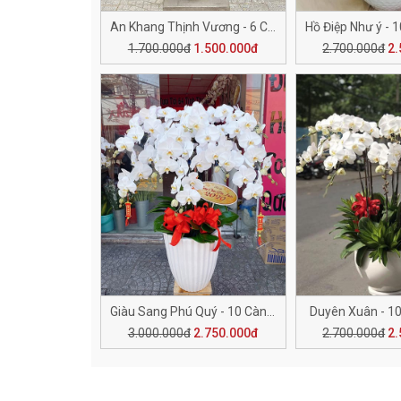
An Khang Thịnh Vương - 6 Cành H501
Hồ Điệp Như ý - 
1.700.000đ
1.500.000đ
2.700.000đ
2.
Giàu Sang Phú Quý - 10 Cành H517
Duyên Xuân - 1
3.000.000đ
2.750.000đ
2.700.000đ
2.