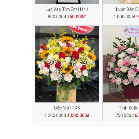
Lạc Vào Tim Em H141
Luôn Bên 
800.000đ
750.000đ
1.000.000đ
9
Ước Mơ H145
Tình Xuân
1.200.000đ
1.000.000đ
750.000đ
6