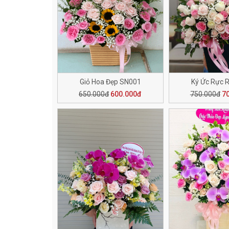
Giỏ Hoa Đẹp SN001
Ký Ức Rực 
650.000đ
600.000đ
750.000đ
7