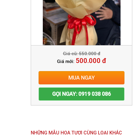
Giá cũ: 550.000 đ
500.000 đ
Giá mới:
MUA NGAY
GỌI NGAY: 0919 038 086
NHỮNG MẪU HOA TƯƠI CÙNG LOẠI KHÁC