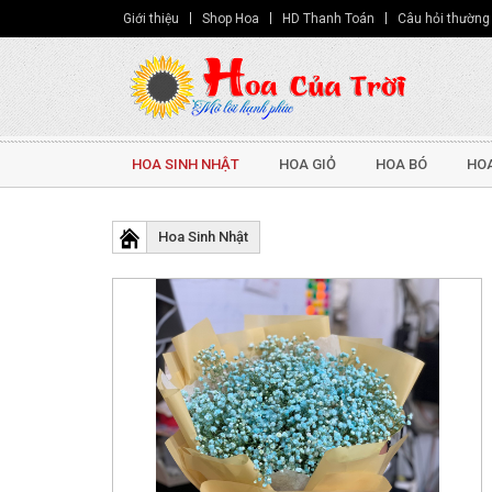
Giới thiệu
Shop Hoa
HD Thanh Toán
Câu hỏi thường
HOA SINH NHẬT
HOA GIỎ
HOA BÓ
HOA
Hoa Sinh Nhật