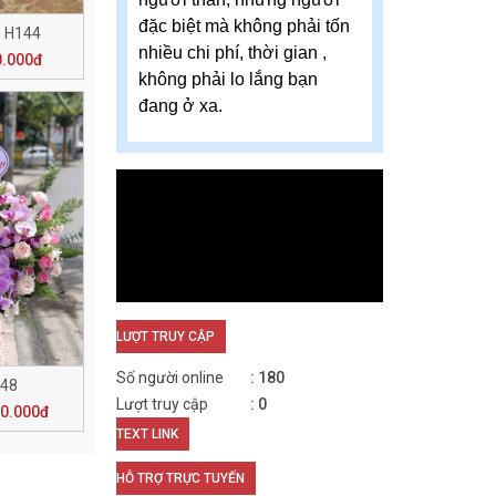
đặc biệt mà không phải tốn
 H144
nhiều chi phí, thời gian ,
0.000đ
không phải lo lắng bạn
đang ở xa.
LƯỢT TRUY CẬP
Số người online
180
148
Lượt truy cập
0
00.000đ
TEXT LINK
HỖ TRỢ TRỰC TUYẾN