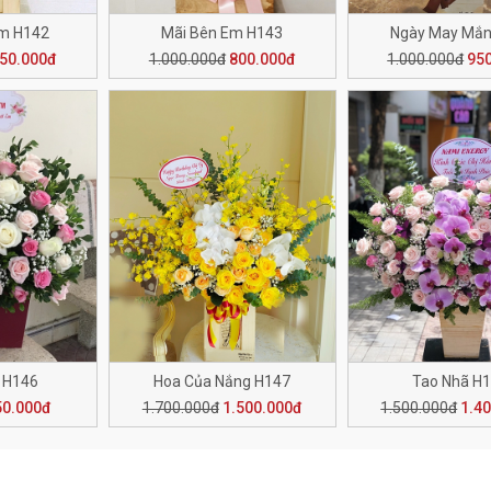
Em H142
Mãi Bên Em H143
Ngày May Mắn
50.000đ
1.000.000đ
800.000đ
1.000.000đ
95
 H146
Hoa Của Nắng H147
Tao Nhã H
50.000đ
1.700.000đ
1.500.000đ
1.500.000đ
1.4