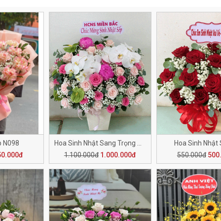
p N098
Hoa Sinh Nhật Sang Trọng SN006
Hoa Sinh Nhật
50.000đ
1.100.000đ
1.000.000đ
550.000đ
500