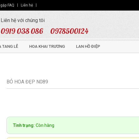
 gặp FAQ
Liên hệ
Liên hệ với chúng tôi
0919 038 086
0978500124
 TANG LỄ
HOA KHAI TRƯƠNG
LAN HỒ ĐIỆP
BÓ HOA ĐẸP N089
Tình trạng:
Còn hàng