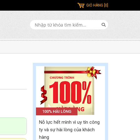
GIỎ HÀNG [0]
100% HÀI LÒNG
Nỗ lực hết mình vì uy tín công
ty và sự hài lòng của khách
hàng