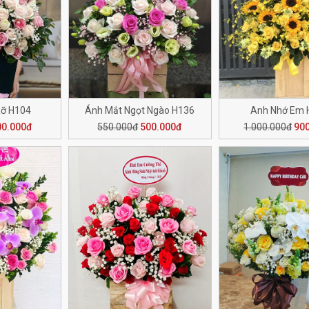
Rỡ H104
Ánh Mắt Ngọt Ngào H136
Anh Nhớ Em 
00.000đ
550.000đ
500.000đ
1.000.000đ
90