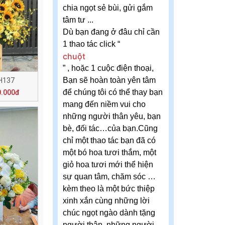
chia ngọt sẻ bùi, gửi gắm
tâm tư ...
Dù bạn đang ở đâu chỉ cần
1 thao tác click “
chuột
” , hoặc 1 cuộc điện thoại,
Bạn sẽ hoàn toàn yên tâm
H137
để chúng tôi có thể thay bạn
0.000đ
mang đến niềm vui cho
những người thân yêu, bạn
bè, đối tác…của bạn.Cũng
chỉ một thao tác bạn đã có
một bó hoa tươi thắm, một
giỏ hoa tươi mới thể hiện
sự quan tâm, chăm sóc …
kèm theo là một bức thiệp
xinh xắn cùng những lời
chúc ngọt ngào dành tặng
người thân, những người