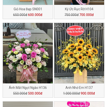
Giỏ Hoa Đẹp SN001
Ký Ức Rực Rỡ H104
650.000đ
600.000đ
750.000đ
700.000đ
Ánh Mắt Ngọt Ngào H136
Anh Nhớ Em H137
550.000đ
500.000đ
1.000.000đ
900.000đ