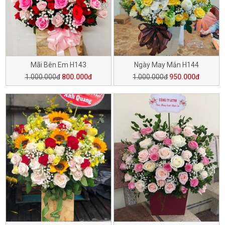
Mãi Bên Em H143
Ngày May Mắn H144
1.000.000đ
800.000đ
1.000.000đ
950.000đ