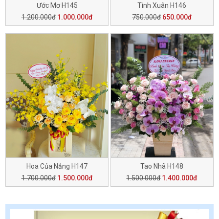
Ước Mơ H145
Tình Xuân H146
1.200.000đ
1.000.000đ
750.000đ
650.000đ
Hoa Của Nắng H147
Tao Nhã H148
1.700.000đ
1.500.000đ
1.500.000đ
1.400.000đ