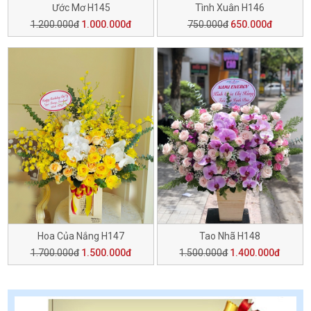
Ước Mơ H145
Tình Xuân H146
1.200.000đ
1.000.000đ
750.000đ
650.000đ
Hoa Của Nắng H147
Tao Nhã H148
1.700.000đ
1.500.000đ
1.500.000đ
1.400.000đ