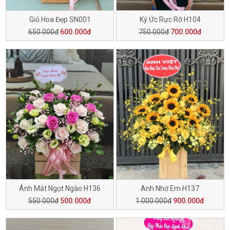
Giỏ Hoa Đẹp SN001
Ký Ức Rực Rỡ H104
650.000đ
600.000đ
750.000đ
700.000đ
Ánh Mắt Ngọt Ngào H136
Anh Nhớ Em H137
550.000đ
500.000đ
1.000.000đ
900.000đ