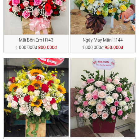
Mãi Bên Em H143
Ngày May Mắn H144
1.000.000đ
800.000đ
1.000.000đ
950.000đ