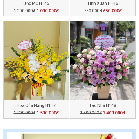
Ước Mơ H145
Tình Xuân H146
1.200.000đ
1.000.000đ
750.000đ
650.000đ
Hoa Của Nắng H147
Tao Nhã H148
1.700.000đ
1.500.000đ
1.500.000đ
1.400.000đ