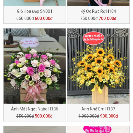
Giỏ Hoa Đẹp SN001
Ký Ức Rực Rỡ H104
650.000đ
600.000đ
750.000đ
700.000đ
Ánh Mắt Ngọt Ngào H136
Anh Nhớ Em H137
550.000đ
500.000đ
1.000.000đ
900.000đ