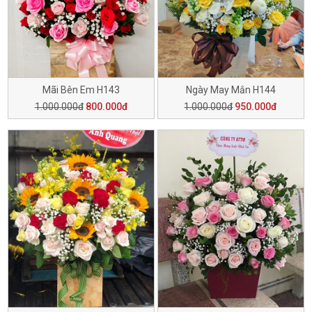
Mãi Bên Em H143
Ngày May Mắn H144
1.000.000đ
800.000đ
1.000.000đ
950.000đ