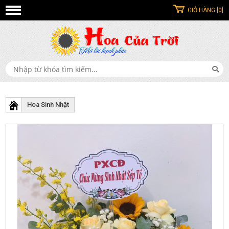
GIỎ HÀNG [0]
Hoa Sinh Nhật