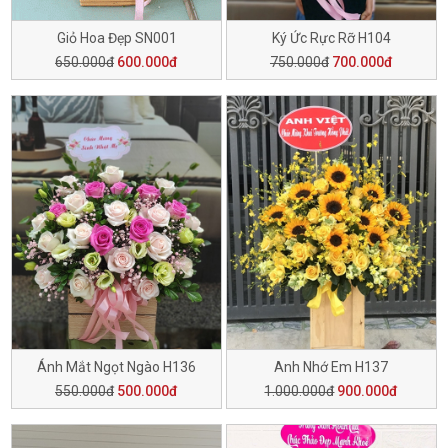
Giỏ Hoa Đẹp SN001
Ký Ức Rực Rỡ H104
650.000đ
600.000đ
750.000đ
700.000đ
Ánh Mắt Ngọt Ngào H136
Anh Nhớ Em H137
550.000đ
500.000đ
1.000.000đ
900.000đ