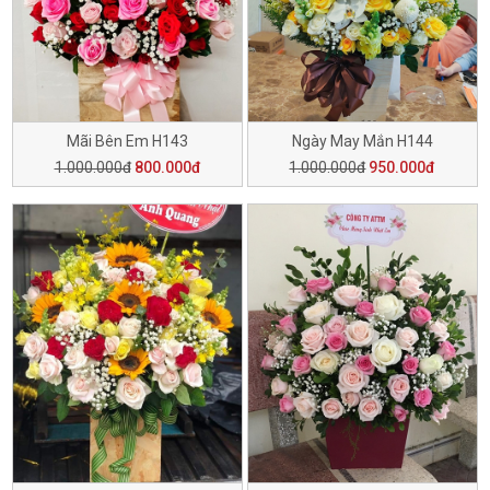
Mãi Bên Em H143
Ngày May Mắn H144
1.000.000đ
800.000đ
1.000.000đ
950.000đ