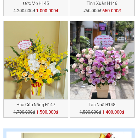
Ước Mơ H145
Tình Xuân H146
1.200.000đ
1.000.000đ
750.000đ
650.000đ
Hoa Của Nắng H147
Tao Nhã H148
1.700.000đ
1.500.000đ
1.500.000đ
1.400.000đ