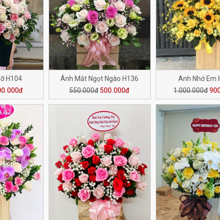
Rỡ H104
Ánh Mắt Ngọt Ngào H136
Anh Nhớ Em 
00.000đ
550.000đ
500.000đ
1.000.000đ
90