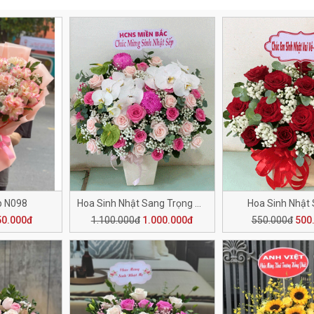
p N098
Hoa Sinh Nhật Sang Trọng SN006
Hoa Sinh Nhật
50.000đ
1.100.000đ
1.000.000đ
550.000đ
500