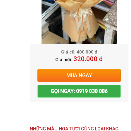
Giá cũ: 400.000 đ
320.000 đ
Giá mới:
MUA NGAY
GỌI NGAY: 0919 038 086
NHỮNG MẪU HOA TƯƠI CÙNG LOẠI KHÁC