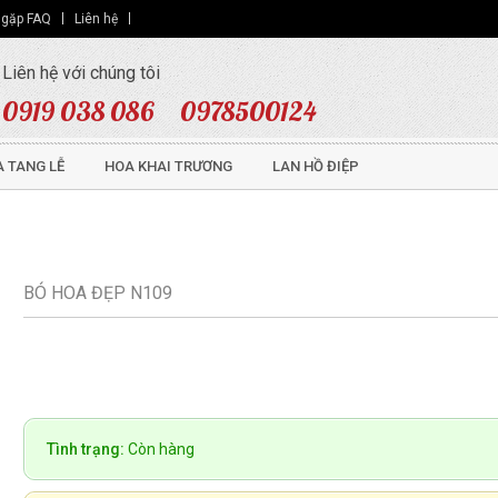
 gặp FAQ
Liên hệ
Liên hệ với chúng tôi
0919 038 086
0978500124
 TANG LỄ
HOA KHAI TRƯƠNG
LAN HỒ ĐIỆP
BÓ HOA ĐẸP N109
Tình trạng:
Còn hàng