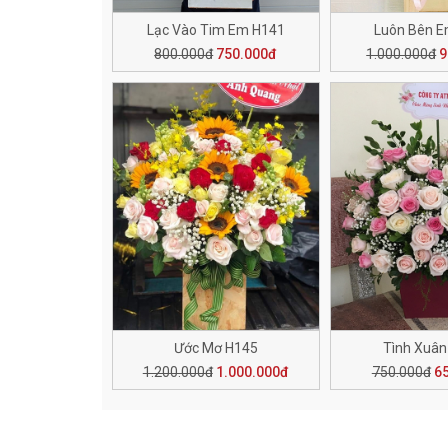
Lạc Vào Tim Em H141
Luôn Bên 
800.000đ
750.000đ
1.000.000đ
9
Ước Mơ H145
Tình Xuân
1.200.000đ
1.000.000đ
750.000đ
6