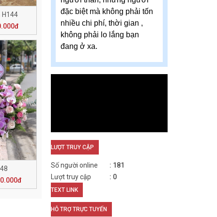
đặc biệt mà không phải tốn
 H144
nhiều chi phí, thời gian ,
0.000đ
không phải lo lắng bạn
đang ở xa.
LƯỢT TRUY CẬP
Số người online
181
148
Lượt truy cập
0
00.000đ
TEXT LINK
HỖ TRỢ TRỰC TUYẾN