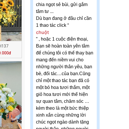
chia ngọt sẻ bùi, gửi gắm
tâm tư ...
Dù bạn đang ở đâu chỉ cần
1 thao tác click “
chuột
” , hoặc 1 cuộc điện thoại,
Bạn sẽ hoàn toàn yên tâm
H137
để chúng tôi có thể thay bạn
0.000đ
mang đến niềm vui cho
những người thân yêu, bạn
bè, đối tác…của bạn.Cũng
chỉ một thao tác bạn đã có
một bó hoa tươi thắm, một
giỏ hoa tươi mới thể hiện
sự quan tâm, chăm sóc …
kèm theo là một bức thiệp
xinh xắn cùng những lời
chúc ngọt ngào dành tặng
người thân, những người