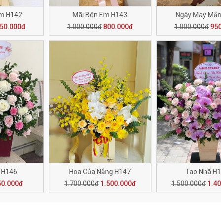
Em H142
Mãi Bên Em H143
Ngày May Mắn
50.000đ
1.000.000đ
800.000đ
1.000.000đ
95
 H146
Hoa Của Nắng H147
Tao Nhã H
50.000đ
1.700.000đ
1.500.000đ
1.500.000đ
1.4