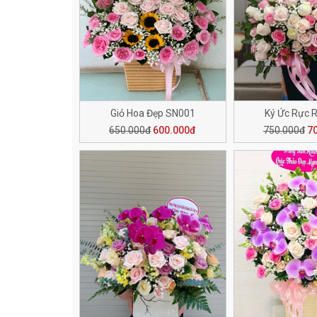
Giỏ Hoa Đẹp SN001
Ký Ức Rực 
650.000đ
600.000đ
750.000đ
7