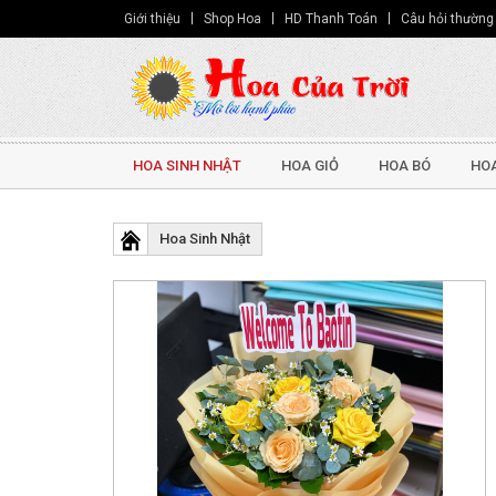
Giới thiệu
Shop Hoa
HD Thanh Toán
Câu hỏi thường
HOA SINH NHẬT
HOA GIỎ
HOA BÓ
HOA
Hoa Sinh Nhật