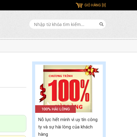
GIỎ HÀNG [0]
100% HÀI LÒNG
Nỗ lực hết mình vì uy tín công
ty và sự hài lòng của khách
hàng