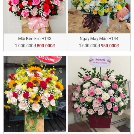
Mãi Bên Em H143
Ngày May Mắn H144
1.000.000đ
800.000đ
1.000.000đ
950.000đ