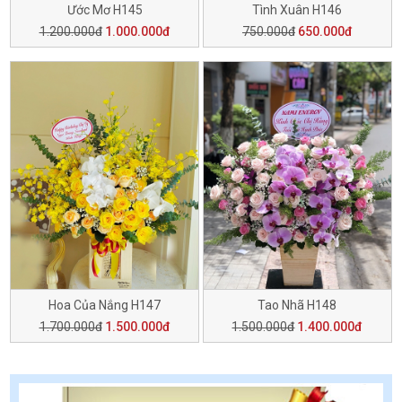
Ước Mơ H145
Tình Xuân H146
1.200.000đ
1.000.000đ
750.000đ
650.000đ
Hoa Của Nắng H147
Tao Nhã H148
1.700.000đ
1.500.000đ
1.500.000đ
1.400.000đ