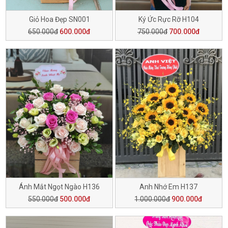
Giỏ Hoa Đẹp SN001
Ký Ức Rực Rỡ H104
650.000đ
600.000đ
750.000đ
700.000đ
Ánh Mắt Ngọt Ngào H136
Anh Nhớ Em H137
550.000đ
500.000đ
1.000.000đ
900.000đ