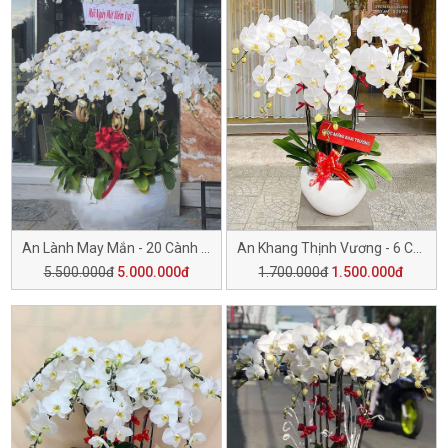
An Lành May Mắn - 20 Cành H502
An Khang Thịnh Vương - 6 Cành H501
5.500.000đ
5.000.000đ
1.700.000đ
1.500.000đ