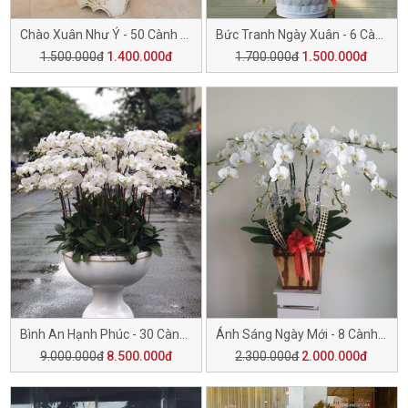
Chào Xuân Như Ý - 50 Cành H506
Bức Tranh Ngày Xuân - 6 Cành H505
1.500.000đ
1.400.000đ
1.700.000đ
1.500.000đ
Bình An Hạnh Phúc - 30 Cành H504
Ánh Sáng Ngày Mới - 8 Cành H503
9.000.000đ
8.500.000đ
2.300.000đ
2.000.000đ