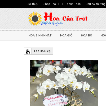
Giới thiệu
Shop Hoa
HD Thanh Toán
Câu hỏi thường
HOA SINH NHẬT
HOA GIỎ
HOA BÓ
HOA
Lan Hồ Điệp