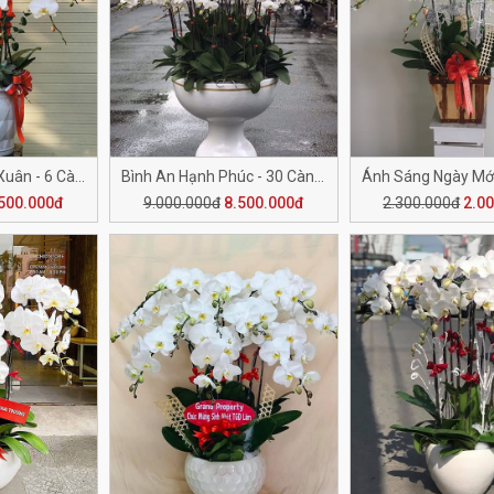
Bức Tranh Ngày Xuân - 6 Cành H505
Bình An Hạnh Phúc - 30 Cành H504
500.000đ
9.000.000đ
8.500.000đ
2.300.000đ
2.0