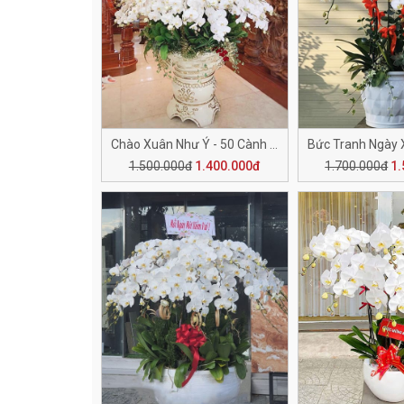
Chào Xuân Như Ý - 50 Cành H506
1.500.000đ
1.400.000đ
1.700.000đ
1.