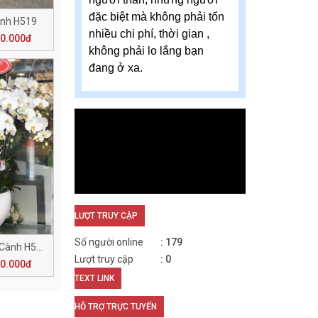
đặc biệt mà không phải tốn
ành H519
nhiều chi phí, thời gian ,
00.000đ
không phải lo lắng bạn
đang ở xa.
LƯỢT TRUY CẬP
Số người online
179
Điều May Mắn - 14 Cành H515
Lượt truy cập
0
00.000đ
TEXT LINK
HỖ TRỢ TRỰC TUYẾN