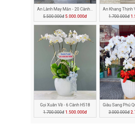
An Lành May Mắn - 20 Cành H502
5.500.000đ
5.000.000đ
1.700.000đ
1.
Gọi Xuân Về - 6 Cành H518
1.700.000đ
1.500.000đ
3.000.000đ
2.