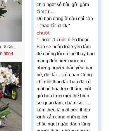
chia ngọt sẻ bùi, gửi gắm
tâm tư ...
Dù bạn đang ở đâu chỉ cần
1 thao tác click “
chuột
” , hoặc 1 cuộc điện thoại,
Bạn sẽ hoàn toàn yên tâm
Ánh Sáng Ngày Mới - 8 Cành H503
để chúng tôi có thể thay bạn
00.000đ
mang đến niềm vui cho
những người thân yêu, bạn
bè, đối tác…của bạn.Cũng
chỉ một thao tác bạn đã có
một bó hoa tươi thắm, một
giỏ hoa tươi mới thể hiện
sự quan tâm, chăm sóc …
kèm theo là một bức thiệp
xinh xắn cùng những lời
chúc ngọt ngào dành tặng
người thân, những người