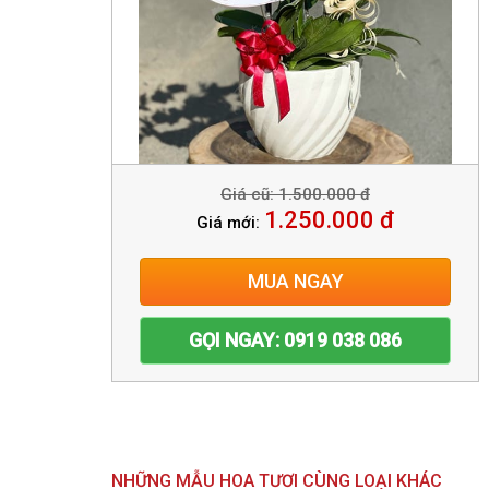
Giá cũ: 1.500.000 đ
1.250.000 đ
Giá mới:
MUA NGAY
GỌI NGAY: 0919 038 086
NHỮNG MẪU HOA TƯƠI CÙNG LOẠI KHÁC