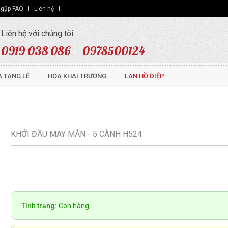
 gặp FAQ
Liên hệ
Liên hệ với chúng tôi
0919 038 086
0978500124
 TANG LỄ
HOA KHAI TRƯƠNG
LAN HỒ ĐIỆP
KHỞI ĐẦU MAY MẮN - 5 CÀNH H524
Tình trạng:
Còn hàng