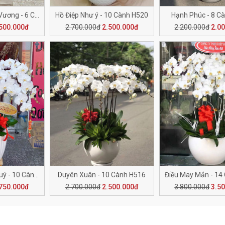
An Khang Thịnh Vương - 6 Cành H501
Hồ Điệp Như ý - 10 Cành H520
Hạnh Phúc - 8 C
500.000đ
2.700.000đ
2.500.000đ
2.200.000đ
2.0
Giàu Sang Phú Quý - 10 Cành H517
Duyên Xuân - 10 Cành H516
750.000đ
2.700.000đ
2.500.000đ
3.800.000đ
3.5