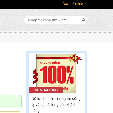
GIỎ HÀNG [0]
100% HÀI LÒNG
Nỗ lực hết mình vì uy tín công
ty và sự hài lòng của khách
hàng