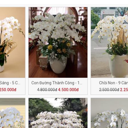
Con Đường Tươi Sáng - 5 Cành H509
Con Đường Thành Công - 18 Cành H508
Chồi Non - 9 Cà
250.000đ
4.800.000đ
4.500.000đ
2.500.000đ
2.2