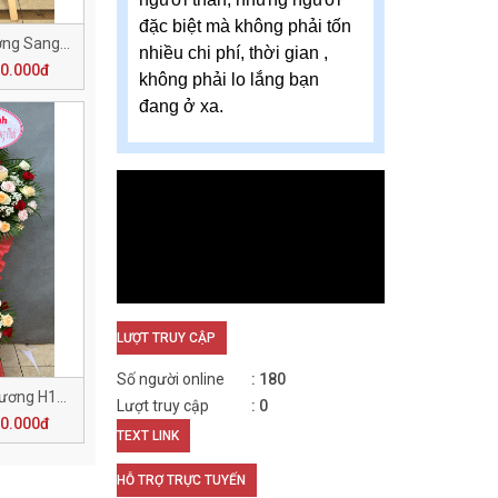
đặc biệt mà không phải tốn
Lẵng Hoa Khai Trương Sang Trọng H137
nhiều chi phí, thời gian ,
60.000đ
không phải lo lắng bạn
đang ở xa.
LƯỢT TRUY CẬP
Số người online
180
Chúc Mừng Khai Trương H133
Lượt truy cập
0
50.000đ
TEXT LINK
HỖ TRỢ TRỰC TUYẾN