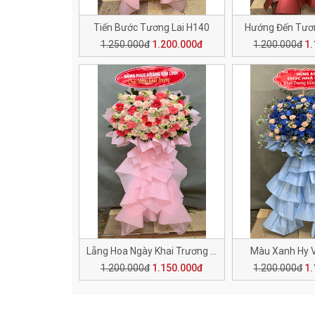
Tiến Bước Tương Lai H140
Hướng Đến Tươn
1.250.000đ
1.200.000đ
1.200.000đ
1.
Lẵng Hoa Ngày Khai Trương H136
Màu Xanh Hy 
1.200.000đ
1.150.000đ
1.200.000đ
1.