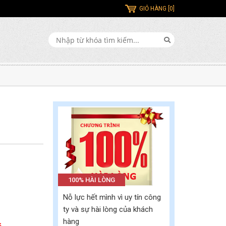
GIỎ HÀNG [0]
100% HÀI LÒNG
Nỗ lực hết mình vì uy tín công
ty và sự hài lòng của khách
hàng