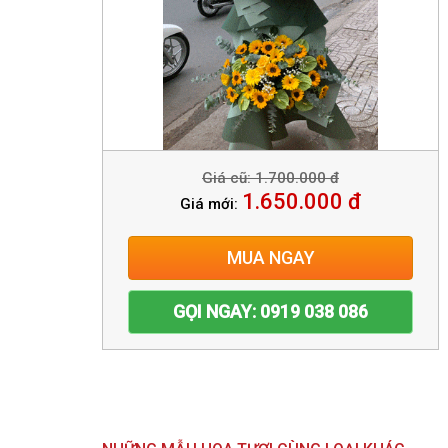
Giá cũ: 1.700.000 đ
1.650.000 đ
Giá mới:
MUA NGAY
GỌI NGAY: 0919 038 086