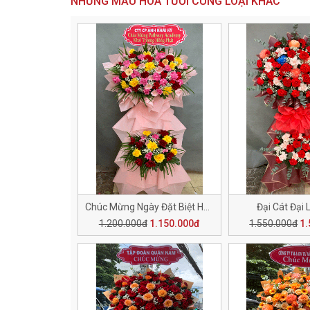
NHỮNG MẪU HOA TƯƠI CÙNG LOẠI KHÁC
Chúc Mừng Ngày Đặt Biệt H150
Đại Cát Đại 
1.200.000đ
1.150.000đ
1.550.000đ
1.