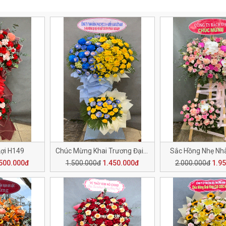
Lợi H149
Chúc Mừng Khai Trương Đại Cát H148
Sắc Hồng Nhẹ Nh
500.000đ
1.500.000đ
1.450.000đ
2.000.000đ
1.9