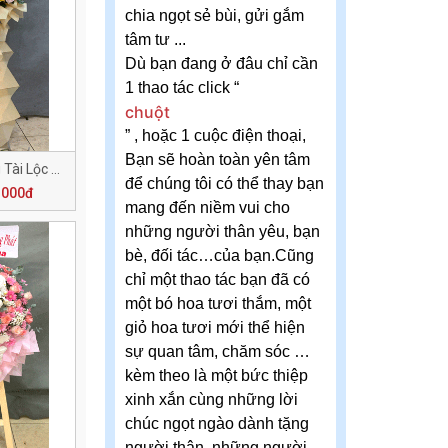
chia ngọt sẻ bùi, gửi gắm
tâm tư ...
Dù bạn đang ở đâu chỉ cần
1 thao tác click “
chuột
” , hoặc 1 cuộc điện thoại,
Bạn sẽ hoàn toàn yên tâm
Khai Trương Vượng Tài Lộc H141
để chúng tôi có thể thay bạn
.000đ
mang đến niềm vui cho
những người thân yêu, bạn
bè, đối tác…của bạn.Cũng
chỉ một thao tác bạn đã có
một bó hoa tươi thắm, một
giỏ hoa tươi mới thể hiện
sự quan tâm, chăm sóc …
kèm theo là một bức thiệp
xinh xắn cùng những lời
chúc ngọt ngào dành tặng
người thân, những người