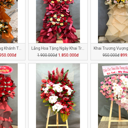
Kệ Hoa Chúc Mừng Khánh Thành H143
Lẵng Hoa Tặng Ngày Khai Trương H142
950.000đ
1.900.000đ
1.850.000đ
950.000đ
899