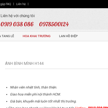
 gặp FAQ
Liên hệ
Liên hệ với chúng tôi
0919 038 086
0978500124
 TANG LỄ
HOA KHAI TRƯƠNG
LAN HỒ ĐIỆP
ÁNH BÌNH MÌNH H144
Nhân viên nhiệt tình, thân thiện.
Giao hoa miễn phí nội thành HCM.
Giá bán, khuyến mãi luôn tốt nhất thị trường.