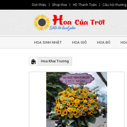
Giới thiệu
Shop Hoa
HD Thanh Toán
Câu hỏi thường
HOA SINH NHẬT
HOA GIỎ
HOA BÓ
HOA
Hoa Khai Trương