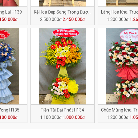
g LaI H139
Kệ Hoa Đẹp Sang Trọng Được Lựa Chọn H138
150.000đ
2.500.000đ
2.450.000đ
1.300.000đ
1.2
Vọng H135
Tiền Tài Đại Phát H134
100.000đ
1.100.000đ
1.000.000đ
1.200.000đ
1.0