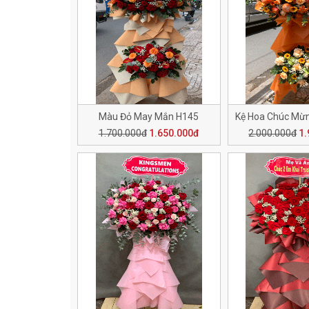
Màu Đỏ May Mắn H145
1.700.000đ
1.650.000đ
2.000.000đ
1.