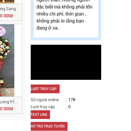
đặc biệt mà không phải tốn
Lẵng Hoa Khai Trương Sang Trọng H137
nhiều chi phí, thời gian ,
60.000đ
không phải lo lắng bạn
đang ở xa.
LƯỢT TRUY CẬP
Số người online
178
Chúc Mừng Khai Trương H133
Lượt truy cập
0
50.000đ
TEXT LINK
HỖ TRỢ TRỰC TUYẾN