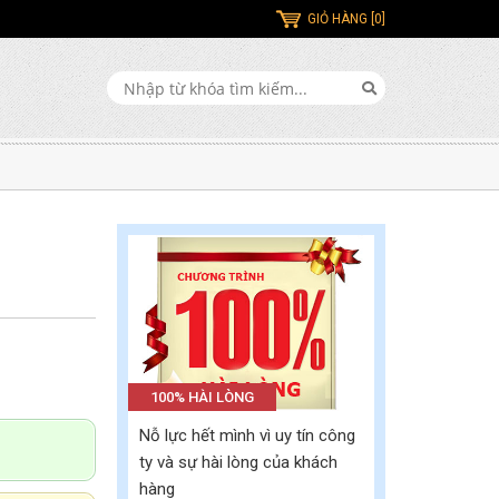
GIỎ HÀNG [0]
100% HÀI LÒNG
Nỗ lực hết mình vì uy tín công
ty và sự hài lòng của khách
hàng