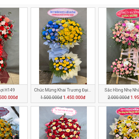
Lợi H149
Chúc Mừng Khai Trương Đại Cát H148
Sắc Hồng Nhẹ Nh
500.000đ
1.500.000đ
1.450.000đ
2.000.000đ
1.9