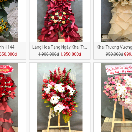
nh H144
Lẵng Hoa Tặng Ngày Khai Trương H142
650.000đ
1.900.000đ
1.850.000đ
950.000đ
899