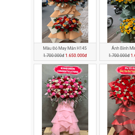
Màu Đỏ May Mắn H145
Ánh Bình Mì
1.700.000đ
1.650.000đ
1.700.000đ
1.