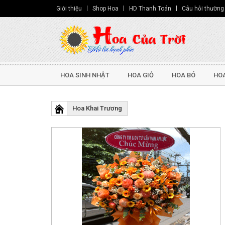
Giới thiệu
Shop Hoa
HD Thanh Toán
Câu hỏi thường
HOA SINH NHẬT
HOA GIỎ
HOA BÓ
HOA
Hoa Khai Trương