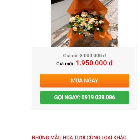
Giá cũ: 2.000.000 đ
1.950.000 đ
Giá mới:
MUA NGAY
GỌI NGAY: 0919 038 086
NHỮNG MẪU HOA TƯƠI CÙNG LOẠI KHÁC