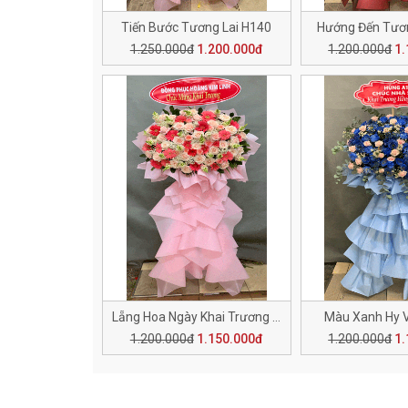
Tiến Bước Tương Lai H140
Hướng Đến Tươn
1.250.000đ
1.200.000đ
1.200.000đ
1.
Lẵng Hoa Ngày Khai Trương H136
Màu Xanh Hy 
1.200.000đ
1.150.000đ
1.200.000đ
1.