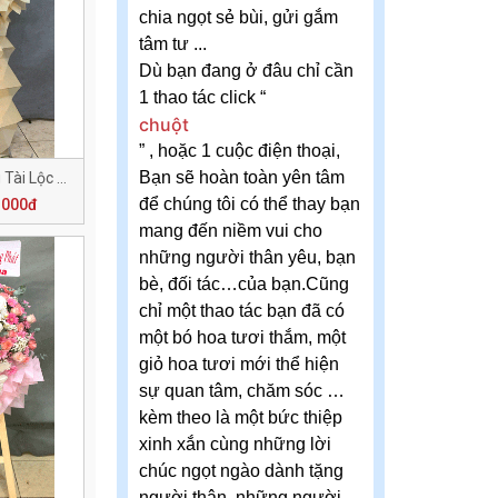
chia ngọt sẻ bùi, gửi gắm
tâm tư ...
Dù bạn đang ở đâu chỉ cần
1 thao tác click “
chuột
” , hoặc 1 cuộc điện thoại,
Bạn sẽ hoàn toàn yên tâm
Khai Trương Vượng Tài Lộc H141
để chúng tôi có thể thay bạn
.000đ
mang đến niềm vui cho
những người thân yêu, bạn
bè, đối tác…của bạn.Cũng
chỉ một thao tác bạn đã có
một bó hoa tươi thắm, một
giỏ hoa tươi mới thể hiện
sự quan tâm, chăm sóc …
kèm theo là một bức thiệp
xinh xắn cùng những lời
chúc ngọt ngào dành tặng
người thân, những người