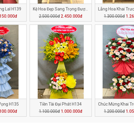
g LaI H139
Kệ Hoa Đẹp Sang Trọng Được Lựa Chọn H138
150.000đ
2.500.000đ
2.450.000đ
1.300.000đ
1.2
Vọng H135
Tiền Tài Đại Phát H134
100.000đ
1.100.000đ
1.000.000đ
1.200.000đ
1.0