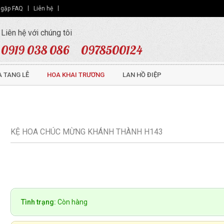
 gặp FAQ
Liên hệ
Liên hệ với chúng tôi
0919 038 086
0978500124
 TANG LỄ
HOA KHAI TRƯƠNG
LAN HỒ ĐIỆP
KỆ HOA CHÚC MỪNG KHÁNH THÀNH H143
Tình trạng:
Còn hàng