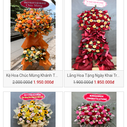
Kệ Hoa Chúc Mừng Khánh Thành H143
Lẵng Hoa Tặng Ngày Khai Trương H142
2.000.000đ
1.950.000đ
1.900.000đ
1.850.000đ