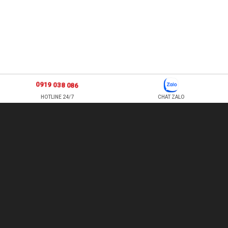
0919 038 086
HOTLINE 24/7
CHAT ZALO
877 ÂU CƠ, P TÂN SƠN NHÌ , Q TÂN PHÚ , HỒ CHÍ MINH, VIỆT
NAM
TEL: 0978500124 - HOTLINE: 0919 038 086