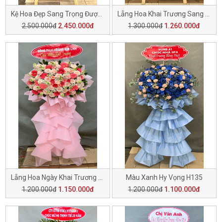
Kệ Hoa Đẹp Sang Trọng Được Lựa Chọn H138
Lẵng Hoa Khai Trương Sang Trọng H137
2.500.000đ
2.450.000đ
1.300.000đ
1.260.000đ
Lẵng Hoa Ngày Khai Trương H136
Màu Xanh Hy Vọng H135
1.200.000đ
1.150.000đ
1.200.000đ
1.100.000đ