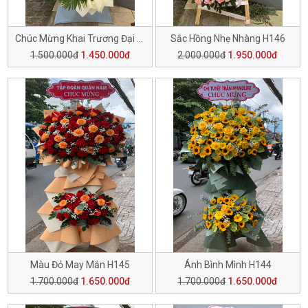
Chúc Mừng Khai Trương Đại Cát H148
Sắc Hồng Nhẹ Nhàng H146
1.500.000đ
1.450.000đ
2.000.000đ
1.950.000đ
Màu Đỏ May Mắn H145
Ánh Bình Mình H144
1.700.000đ
1.650.000đ
1.700.000đ
1.650.000đ