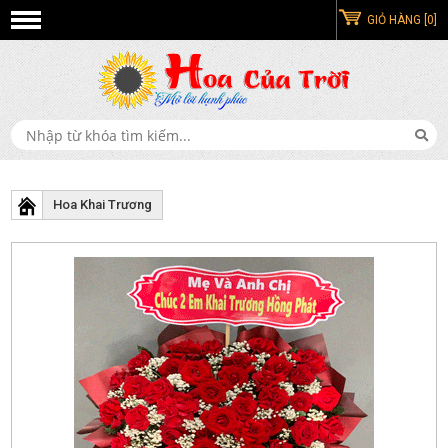
GIỎ HÀNG [0]
Hoa Khai Trương