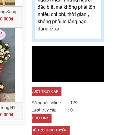
đặc biệt mà không phải tốn
Lẵng Hoa Khai Trương Sang Trọng H137
nhiều chi phí, thời gian ,
60.000đ
không phải lo lắng bạn
đang ở xa.
LƯỢT TRUY CẬP
Số người online
179
Chúc Mừng Khai Trương H133
Lượt truy cập
0
50.000đ
TEXT LINK
HỖ TRỢ TRỰC TUYẾN