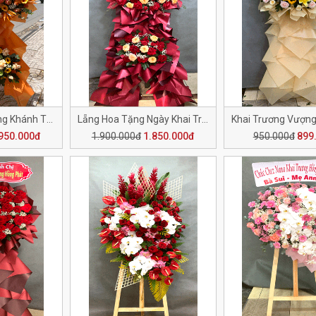
Kệ Hoa Chúc Mừng Khánh Thành H143
Lẵng Hoa Tặng Ngày Khai Trương H142
950.000đ
1.900.000đ
1.850.000đ
950.000đ
899