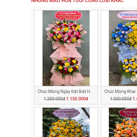
NHỮNG MẪU HOA TƯƠI CÙNG LOẠI KHÁC
Chúc Mừng Ngày Đặt Biệt H150
1.200.000đ
1.150.000đ
1.500.000đ
1.