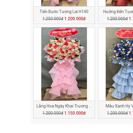
Tiến Bước Tương Lai H140
Hướng Đến Tươn
1.250.000đ
1.200.000đ
1.200.000đ
1.
Lẵng Hoa Ngày Khai Trương H136
Màu Xanh Hy 
1.200.000đ
1.150.000đ
1.200.000đ
1.