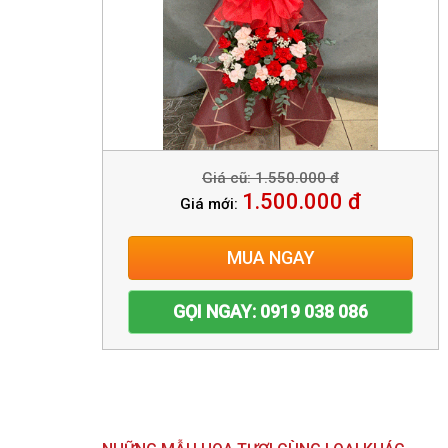
Giá cũ: 1.550.000 đ
1.500.000 đ
Giá mới:
MUA NGAY
GỌI NGAY: 0919 038 086