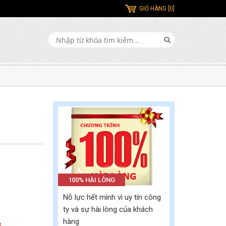
GIỎ HÀNG [0]
100% HÀI LÒNG
Nỗ lực hết mình vì uy tín công
ty và sự hài lòng của khách
hàng