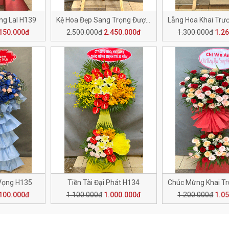
g LaI H139
Kệ Hoa Đẹp Sang Trọng Được Lựa Chọn H138
150.000đ
2.500.000đ
2.450.000đ
1.300.000đ
1.2
Vọng H135
Tiền Tài Đại Phát H134
100.000đ
1.100.000đ
1.000.000đ
1.200.000đ
1.0