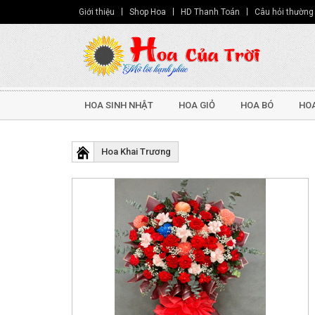
Giới thiệu
Shop Hoa
HD Thanh Toán
Câu hỏi thường
HOA SINH NHẬT
HOA GIỎ
HOA BÓ
HOA
Hoa Khai Trương