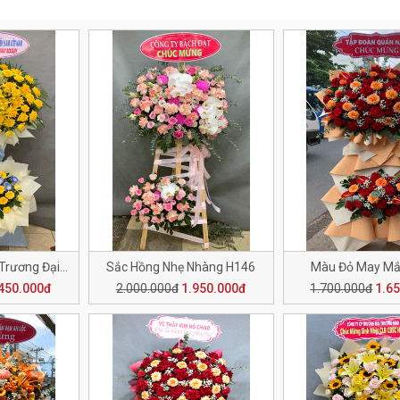
Chúc Mừng Khai Trương Đại Cát H148
Sắc Hồng Nhẹ Nhàng H146
Màu Đỏ May Mắ
450.000đ
2.000.000đ
1.950.000đ
1.700.000đ
1.6