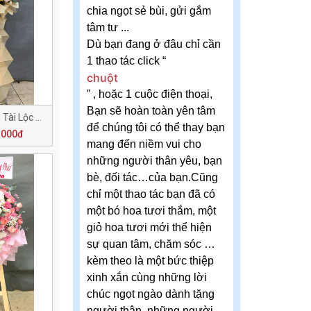
chia ngọt sẻ bùi, gửi gắm
tâm tư ...
Dù bạn đang ở đâu chỉ cần
1 thao tác click “
chuột
” , hoặc 1 cuộc điện thoại,
Bạn sẽ hoàn toàn yên tâm
Khai Trương Vượng Tài Lộc H141
để chúng tôi có thể thay bạn
.000đ
mang đến niềm vui cho
những người thân yêu, bạn
bè, đối tác…của bạn.Cũng
chỉ một thao tác bạn đã có
một bó hoa tươi thắm, một
giỏ hoa tươi mới thể hiện
sự quan tâm, chăm sóc …
kèm theo là một bức thiệp
xinh xắn cùng những lời
chúc ngọt ngào dành tặng
người thân, những người