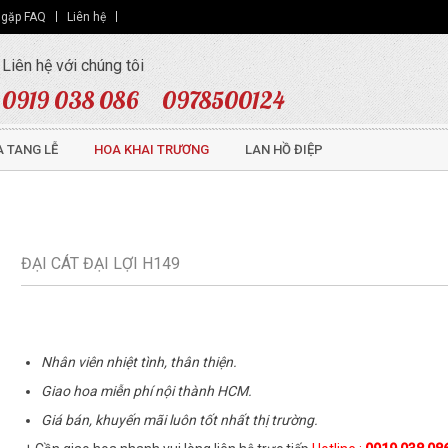
 gặp FAQ
Liên hệ
Liên hệ với chúng tôi
0919 038 086
0978500124
 TANG LỄ
HOA KHAI TRƯƠNG
LAN HỒ ĐIỆP
ĐẠI CÁT ĐẠI LỢI H149
Nhân viên nhiệt tình, thân thiện.
Giao hoa miễn phí nội thành HCM.
Giá bán, khuyến mãi luôn tốt nhất thị trường.