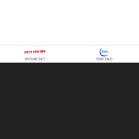
0919 038 086
HOTLINE 24/7
CHAT ZALO
877 ÂU CƠ, P TÂN SƠN NHÌ , Q TÂN PHÚ , HỒ CHÍ MINH, VIỆT
NAM
TEL: 0978500124 - HOTLINE: 0919 038 086