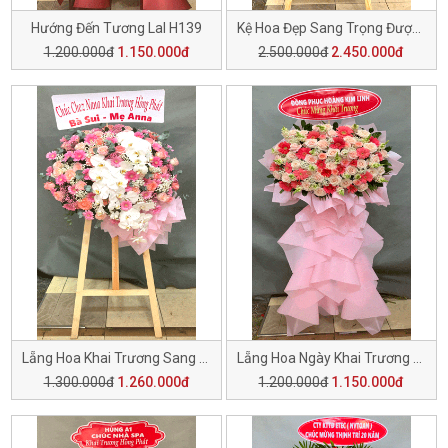
Hướng Đến Tương LaI H139
Kệ Hoa Đẹp Sang Trọng Được Lựa Chọn H138
1.200.000đ
1.150.000đ
2.500.000đ
2.450.000đ
Lẵng Hoa Khai Trương Sang Trọng H137
Lẵng Hoa Ngày Khai Trương H136
1.300.000đ
1.260.000đ
1.200.000đ
1.150.000đ