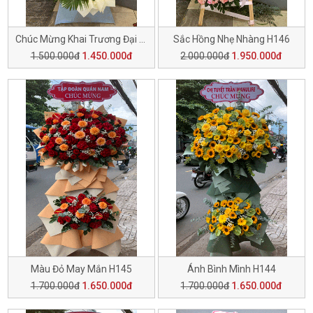
Chúc Mừng Khai Trương Đại Cát H148
Sắc Hồng Nhẹ Nhàng H146
1.500.000đ
1.450.000đ
2.000.000đ
1.950.000đ
Màu Đỏ May Mắn H145
Ánh Bình Mình H144
1.700.000đ
1.650.000đ
1.700.000đ
1.650.000đ