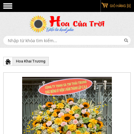
GIỎ HÀNG [0]
Hoa Khai Trương