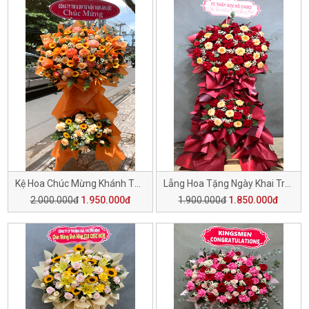
Kệ Hoa Chúc Mừng Khánh Thành H143
Lẵng Hoa Tặng Ngày Khai Trương H142
2.000.000đ
1.950.000đ
1.900.000đ
1.850.000đ