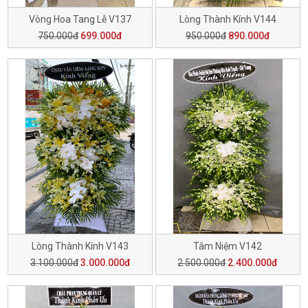
Vòng Hoa Tang Lễ V137
Lòng Thành Kính V144
750.000đ
699.000đ
950.000đ
890.000đ
Lòng Thành Kính V143
Tâm Niệm V142
3.100.000đ
3.000.000đ
2.500.000đ
2.400.000đ