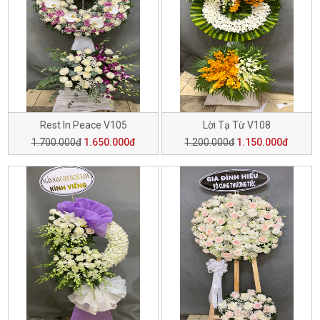
Rest In Peace V105
Lời Tạ Từ V108
1.700.000đ
1.650.000đ
1.200.000đ
1.150.000đ