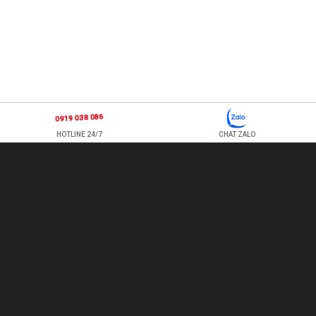
0919 038 086
HOTLINE 24/7
CHAT ZALO
877 ÂU CƠ, P TÂN SƠN NHÌ , Q TÂN PHÚ , HỒ CHÍ MINH, VIỆT
NAM
TEL: 0978500124 - HOTLINE: 0919 038 086