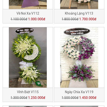
Về Nơi Xa V112
Khoảng Lặng V113
1.100.000đ
1.000.000đ
1.800.000đ
1.700.000đ
Vĩnh Biệt V115
Ngày Chía Xa V119
1.300.000đ
1.250.000đ
1.500.000đ
1.450.000đ