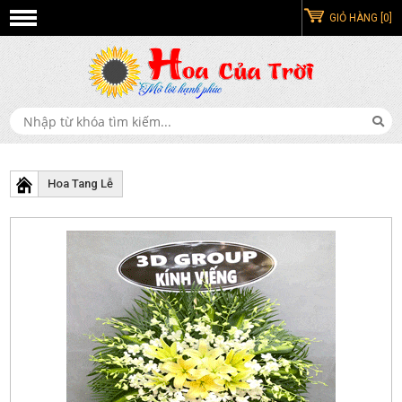
GIỎ HÀNG [0]
Hoa Tang Lễ