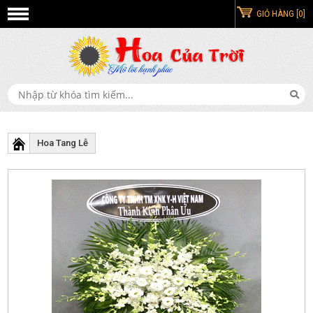
GIỎ HÀNG [0]
Hoa Tang Lễ