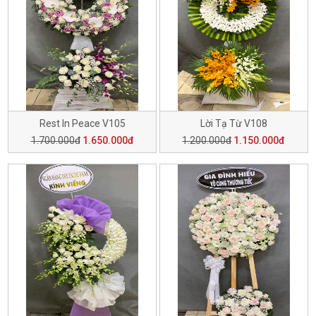
Rest In Peace V105
Lời Tạ Từ V108
1.700.000đ
1.650.000đ
1.200.000đ
1.150.000đ