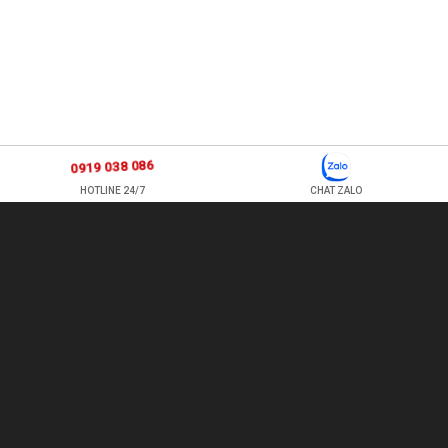
0919 038 086
HOTLINE 24/7
CHAT ZALO
877 ÂU CƠ, P TÂN SƠN NHÌ , Q TÂN PHÚ , HỒ CHÍ MINH, VIỆT
NAM
TEL: 0978500124 - HOTLINE: 0919 038 086