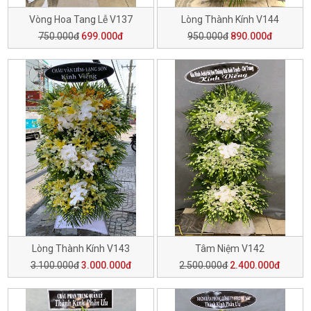
Vòng Hoa Tang Lễ V137
Lòng Thành Kính V144
750.000đ
699.000đ
950.000đ
890.000đ
Lòng Thành Kính V143
Tâm Niệm V142
3.100.000đ
3.000.000đ
2.500.000đ
2.400.000đ