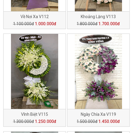
Về Nơi Xa V112
Khoảng Lặng V113
1.100.000đ
1.000.000đ
1.800.000đ
1.700.000đ
Vĩnh Biệt V115
Ngày Chía Xa V119
1.300.000đ
1.250.000đ
1.500.000đ
1.450.000đ