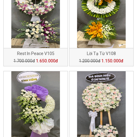
Rest In Peace V105
Lời Tạ Từ V108
1.700.000đ
1.650.000đ
1.200.000đ
1.150.000đ