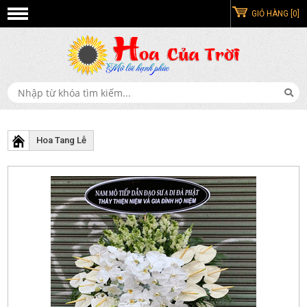
GIỎ HÀNG [0]
Hoa Tang Lễ