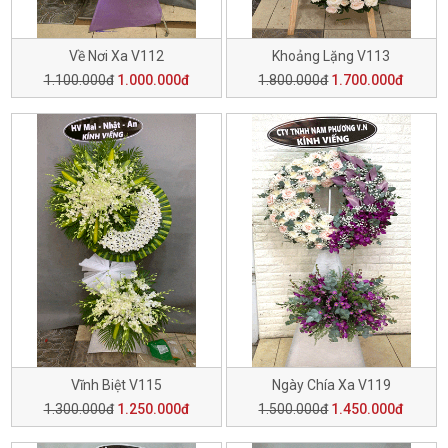
Về Nơi Xa V112
Khoảng Lặng V113
1.100.000đ
1.000.000đ
1.800.000đ
1.700.000đ
Vĩnh Biệt V115
Ngày Chía Xa V119
1.300.000đ
1.250.000đ
1.500.000đ
1.450.000đ