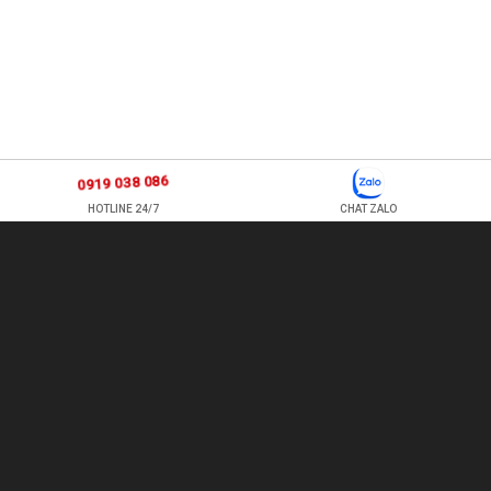
0919 038 086
HOTLINE 24/7
CHAT ZALO
877 ÂU CƠ, P TÂN SƠN NHÌ , Q TÂN PHÚ , HỒ CHÍ MINH, VIỆT
NAM
TEL: 0978500124 - HOTLINE: 0919 038 086