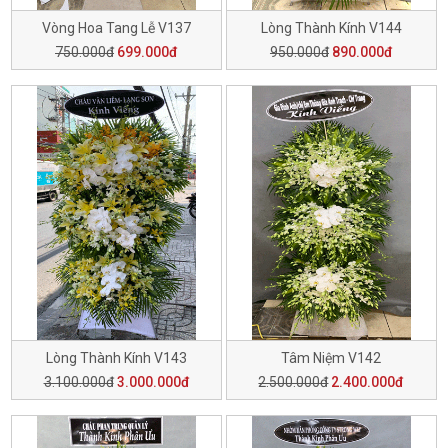
Vòng Hoa Tang Lễ V137
Lòng Thành Kính V144
750.000đ
699.000đ
950.000đ
890.000đ
Lòng Thành Kính V143
Tâm Niệm V142
3.100.000đ
3.000.000đ
2.500.000đ
2.400.000đ