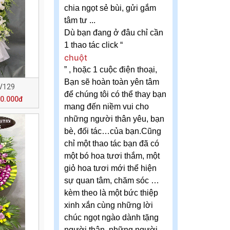
chia ngọt sẻ bùi, gửi gắm
tâm tư ...
Dù bạn đang ở đâu chỉ cần
1 thao tác click “
chuột
” , hoặc 1 cuộc điện thoại,
Bạn sẽ hoàn toàn yên tâm
V129
để chúng tôi có thể thay bạn
00.000đ
mang đến niềm vui cho
những người thân yêu, bạn
bè, đối tác…của bạn.Cũng
chỉ một thao tác bạn đã có
một bó hoa tươi thắm, một
giỏ hoa tươi mới thể hiện
sự quan tâm, chăm sóc …
kèm theo là một bức thiệp
xinh xắn cùng những lời
chúc ngọt ngào dành tặng
người thân, những người