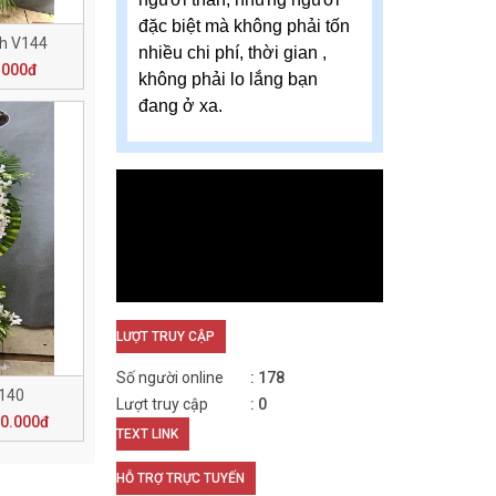
đặc biệt mà không phải tốn
nh V144
nhiều chi phí, thời gian ,
.000đ
không phải lo lắng bạn
đang ở xa.
LƯỢT TRUY CẬP
Số người online
178
V140
Lượt truy cập
0
50.000đ
TEXT LINK
HỖ TRỢ TRỰC TUYẾN