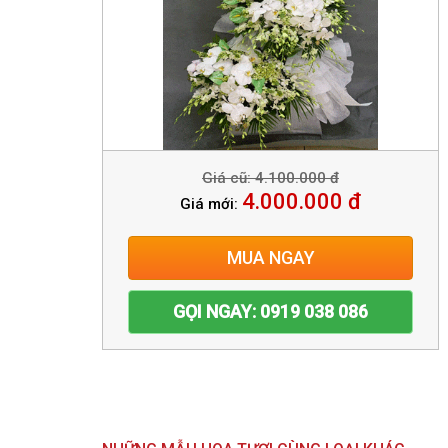
Giá cũ: 4.100.000 đ
4.000.000 đ
Giá mới:
MUA NGAY
GỌI NGAY: 0919 038 086