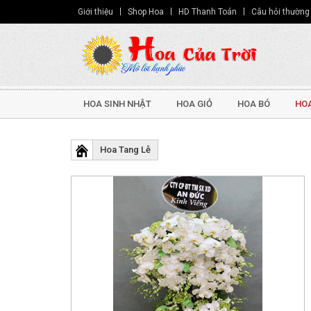
Giới thiệu
Shop Hoa
HD Thanh Toán
Câu hỏi thường
HOA SINH NHẬT
HOA GIỎ
HOA BÓ
HOA
Hoa Tang Lễ