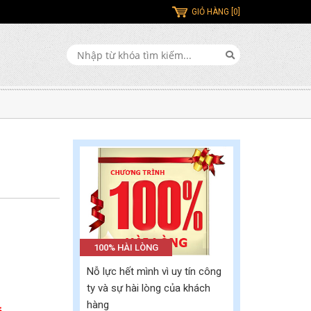
GIỎ HÀNG [0]
100% HÀI LÒNG
Nỗ lực hết mình vì uy tín công
ty và sự hài lòng của khách
hàng