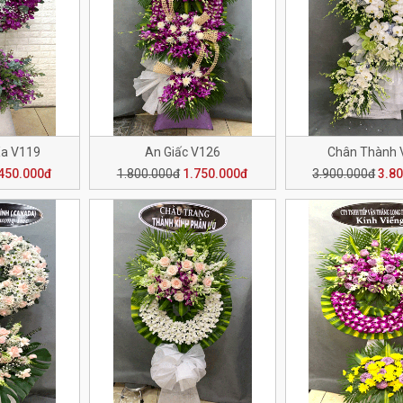
Xa V119
An Giấc V126
Chân Thành 
450.000đ
1.800.000đ
1.750.000đ
3.900.000đ
3.8