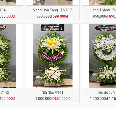
V134
Vòng Hoa Tang Lễ V137
Lòng Thành Kí
500.000đ
750.000đ
699.000đ
950.000đ
890
 V142
Nỗi Nhớ V141
Tiễn Bước 
400.000đ
1.000.000đ
950.000đ
1.200.000đ
1.1