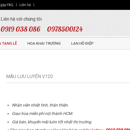
 gặp FAQ
Liên hệ
Liên hệ với chúng tôi
0919 038 086
0978500124
 TANG LỄ
HOA KHAI TRƯƠNG
LAN HỒ ĐIỆP
MÀU LƯU LUYẾN V120
Nhân viên nhiệt tình, thân thiện.
Giao hoa miễn phí nội thành HCM.
Giá bán, khuyến mãi luôn tốt nhất thị trường.