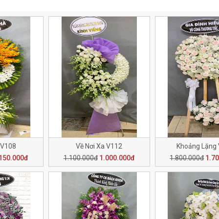
 V108
Về Nơi Xa V112
Khoảng Lặng
150.000đ
1.100.000đ
1.000.000đ
1.800.000đ
1.7