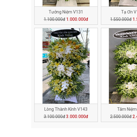
Tưởng Niệm V131
Tạ Ơn 
1.100.000đ
1.000.000đ
1.550.000đ
1.
Lòng Thành Kính V143
Tâm Niệm
3.100.000đ
3.000.000đ
2.500.000đ
2.