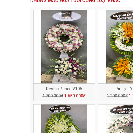
NHỮNG MẪU HOA TƯƠI CÙNG LOẠI KHÁC
Rest In Peace V105
Lời Tạ Từ
1.700.000đ
1.650.000đ
1.200.000đ
1.