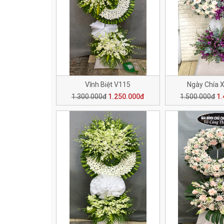
Vĩnh Biệt V115
Ngày Chía 
1.300.000đ
1.250.000đ
1.500.000đ
1.