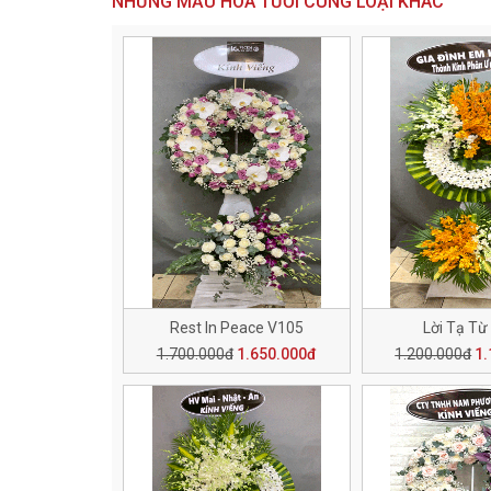
NHỮNG MẪU HOA TƯƠI CÙNG LOẠI KHÁC
Rest In Peace V105
Lời Tạ Từ
1.700.000đ
1.650.000đ
1.200.000đ
1.