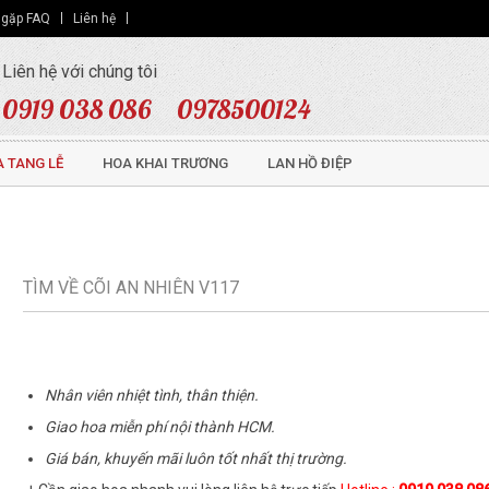
 gặp FAQ
Liên hệ
Liên hệ với chúng tôi
0919 038 086
0978500124
 TANG LỄ
HOA KHAI TRƯƠNG
LAN HỒ ĐIỆP
TÌM VỀ CÕI AN NHIÊN V117
Nhân viên nhiệt tình, thân thiện.
Giao hoa miễn phí nội thành HCM.
Giá bán, khuyến mãi luôn tốt nhất thị trường.