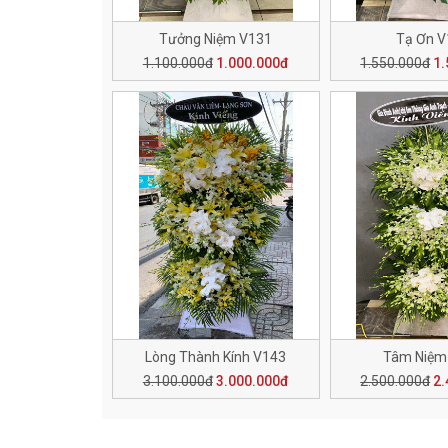
Tưởng Niệm V131
Tạ Ơn 
1.100.000đ
1.000.000đ
1.550.000đ
1.
Lòng Thành Kính V143
Tâm Niệm
3.100.000đ
3.000.000đ
2.500.000đ
2.