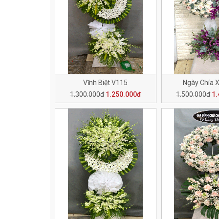
Vĩnh Biệt V115
Ngày Chía 
1.300.000đ
1.250.000đ
1.500.000đ
1.