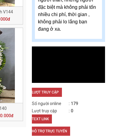
đặc biệt mà không phải tốn
nh V144
nhiều chi phí, thời gian ,
.000đ
không phải lo lắng bạn
đang ở xa.
LƯỢT TRUY CẬP
Số người online
179
V140
Lượt truy cập
0
50.000đ
TEXT LINK
HỖ TRỢ TRỰC TUYẾN