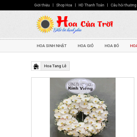
Giới thiệu
Shop Hoa
HD Thanh Toán
Câu hỏi thường
HOA SINH NHẬT
HOA GIỎ
HOA BÓ
HOA
Hoa Tang Lễ