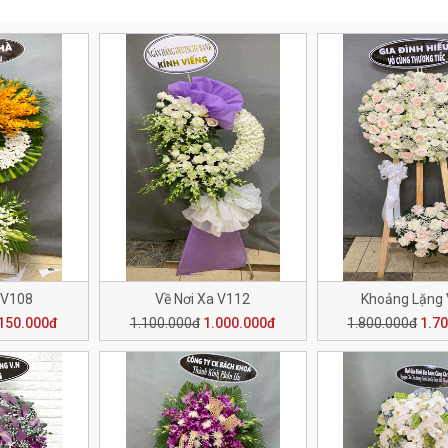
 V108
Về Nơi Xa V112
Khoảng Lặng
150.000đ
1.100.000đ
1.000.000đ
1.800.000đ
1.7