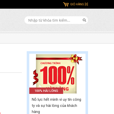
GIỎ HÀNG [0]
100% HÀI LÒNG
Nỗ lực hết mình vì uy tín công
ty và sự hài lòng của khách
hàng