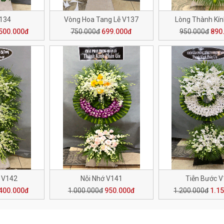
V134
Vòng Hoa Tang Lễ V137
Lòng Thành Kí
500.000đ
750.000đ
699.000đ
950.000đ
890
 V142
Nỗi Nhớ V141
Tiễn Bước 
400.000đ
1.000.000đ
950.000đ
1.200.000đ
1.1