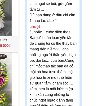
chia ngọt sẻ bùi, gửi gắm
tâm tư ...
Dù bạn đang ở đâu chỉ cần
1 thao tác click “
chuột
” , hoặc 1 cuộc điện thoại,
Bạn sẽ hoàn toàn yên tâm
V129
để chúng tôi có thể thay bạn
00.000đ
mang đến niềm vui cho
những người thân yêu, bạn
bè, đối tác…của bạn.Cũng
chỉ một thao tác bạn đã có
một bó hoa tươi thắm, một
giỏ hoa tươi mới thể hiện
sự quan tâm, chăm sóc …
kèm theo là một bức thiệp
xinh xắn cùng những lời
chúc ngọt ngào dành tặng
người thân, những người