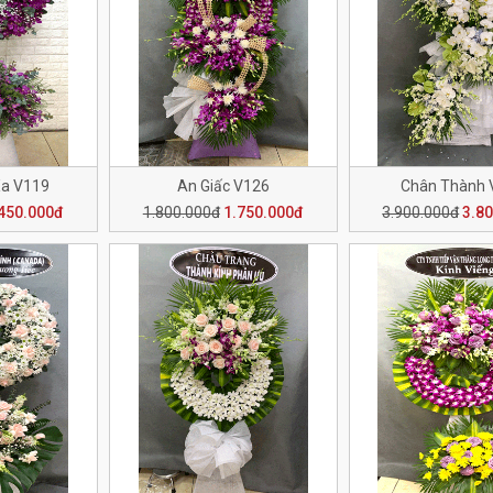
Xa V119
An Giấc V126
Chân Thành 
450.000đ
1.800.000đ
1.750.000đ
3.900.000đ
3.8