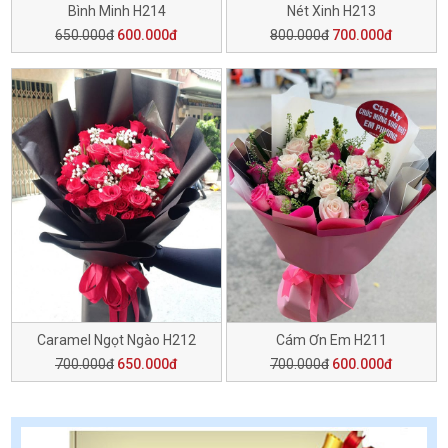
Bình Minh H214
Nét Xinh H213
650.000đ
600.000đ
800.000đ
700.000đ
Caramel Ngọt Ngào H212
Cám Ơn Em H211
700.000đ
650.000đ
700.000đ
600.000đ