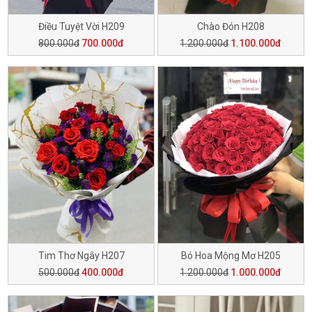
Điều Tuyệt Vời H209
Chào Đón H208
800.000đ
700.000đ
1.200.000đ
1.100.000đ
Tim Thơ Ngây H207
Bó Hoa Mộng Mơ H205
500.000đ
400.000đ
1.200.000đ
1.000.000đ