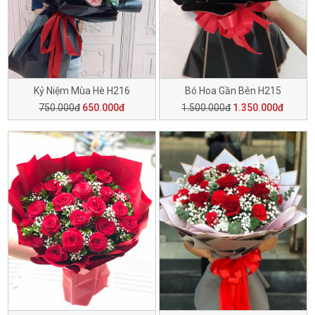
Kỷ Niệm Mùa Hè H216
Bó Hoa Gần Bên H215
750.000đ
650.000đ
1.500.000đ
1.350.000đ