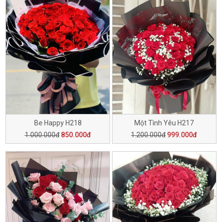
Be Happy H218
Một Tình Yêu H217
1.000.000đ
850.000đ
1.200.000đ
999.000đ