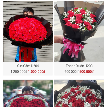
Xúc Cảm H204
Thanh Xuân H203
1.200.000đ
1.000.000đ
600.000đ
500.000đ