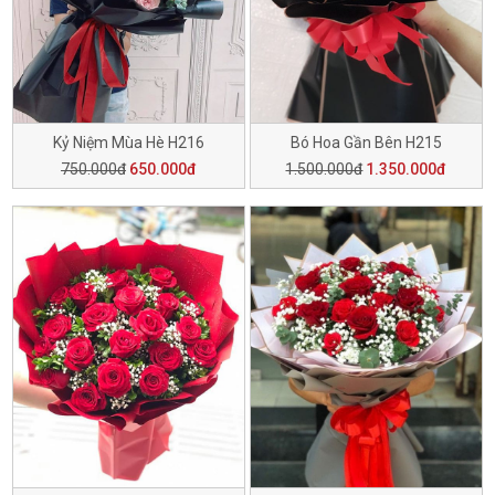
Kỷ Niệm Mùa Hè H216
Bó Hoa Gần Bên H215
750.000đ
650.000đ
1.500.000đ
1.350.000đ