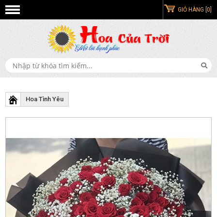
GIỎ HÀNG [0]
Hoa Tình Yêu