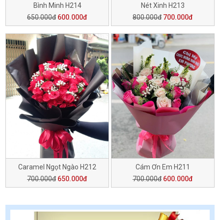
Bình Minh H214
Nét Xinh H213
650.000đ
600.000đ
800.000đ
700.000đ
Caramel Ngọt Ngào H212
Cám Ơn Em H211
700.000đ
650.000đ
700.000đ
600.000đ