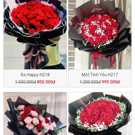
Be Happy H218
Một Tình Yêu H217
1.000.000đ
850.000đ
1.200.000đ
999.000đ