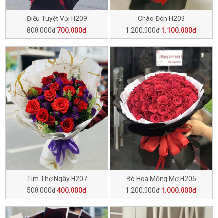
Điều Tuyệt Vời H209
Chào Đón H208
800.000đ
700.000đ
1.200.000đ
1.100.000đ
Tim Thơ Ngây H207
Bó Hoa Mộng Mơ H205
500.000đ
400.000đ
1.200.000đ
1.000.000đ