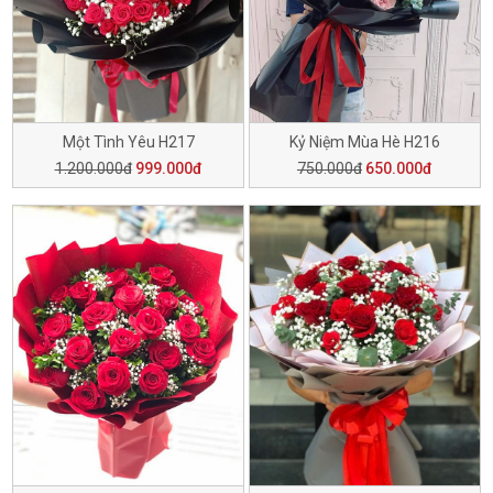
Một Tình Yêu H217
Kỷ Niệm Mùa Hè H216
1.200.000đ
999.000đ
750.000đ
650.000đ