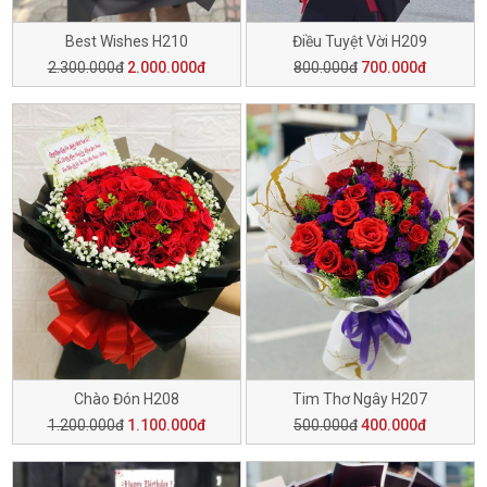
Best Wishes H210
Điều Tuyệt Vời H209
2.300.000đ
2.000.000đ
800.000đ
700.000đ
Chào Đón H208
Tim Thơ Ngây H207
1.200.000đ
1.100.000đ
500.000đ
400.000đ