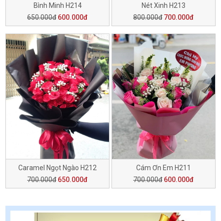
Bình Minh H214
Nét Xinh H213
650.000đ
600.000đ
800.000đ
700.000đ
Caramel Ngọt Ngào H212
Cám Ơn Em H211
700.000đ
650.000đ
700.000đ
600.000đ