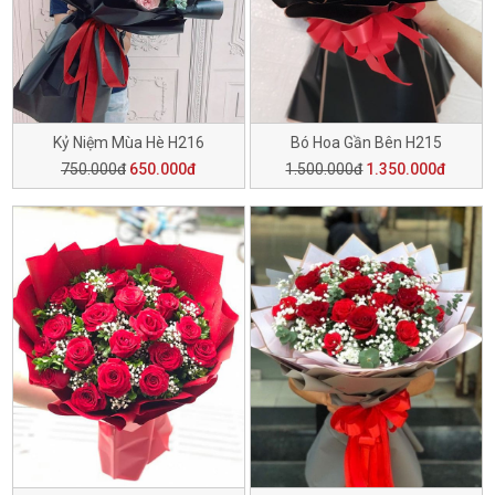
Kỷ Niệm Mùa Hè H216
Bó Hoa Gần Bên H215
750.000đ
650.000đ
1.500.000đ
1.350.000đ