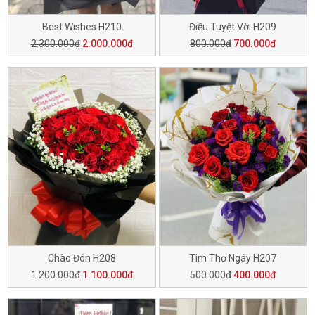
Best Wishes H210
Điều Tuyệt Vời H209
2.300.000đ
2.000.000đ
800.000đ
700.000đ
Chào Đón H208
Tim Thơ Ngây H207
1.200.000đ
1.100.000đ
500.000đ
400.000đ