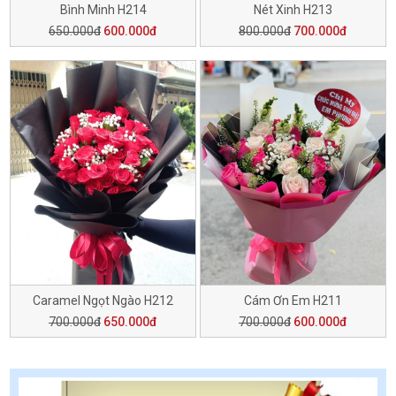
Bình Minh H214
Nét Xinh H213
650.000đ
600.000đ
800.000đ
700.000đ
Caramel Ngọt Ngào H212
Cám Ơn Em H211
700.000đ
650.000đ
700.000đ
600.000đ