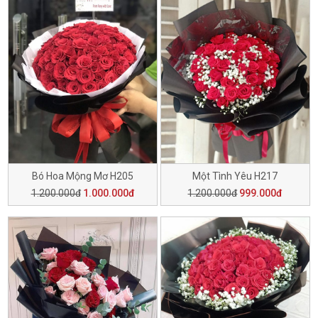
Bó Hoa Mộng Mơ H205
Một Tình Yêu H217
1.200.000đ
1.000.000đ
1.200.000đ
999.000đ