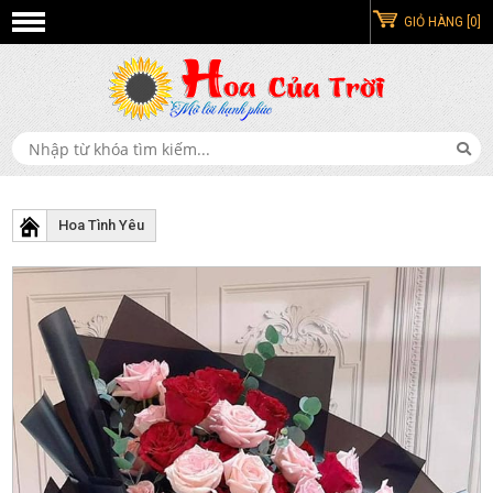
GIỎ HÀNG [0]
Hoa Tình Yêu