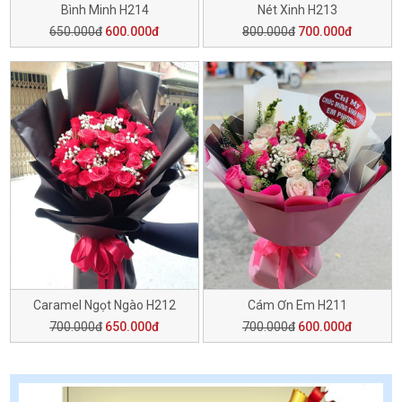
Bình Minh H214
Nét Xinh H213
650.000đ
600.000đ
800.000đ
700.000đ
Caramel Ngọt Ngào H212
Cám Ơn Em H211
700.000đ
650.000đ
700.000đ
600.000đ