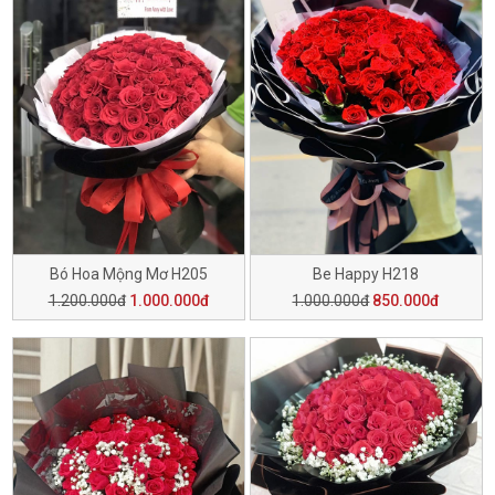
Bó Hoa Mộng Mơ H205
Be Happy H218
1.200.000đ
1.000.000đ
1.000.000đ
850.000đ