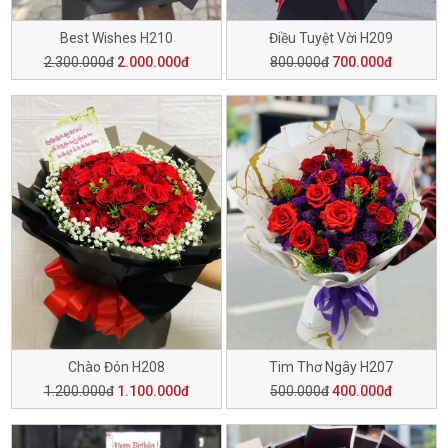
Best Wishes H210
Điều Tuyệt Vời H209
2.300.000đ
2.000.000đ
800.000đ
700.000đ
Chào Đón H208
Tim Thơ Ngây H207
1.200.000đ
1.100.000đ
500.000đ
400.000đ